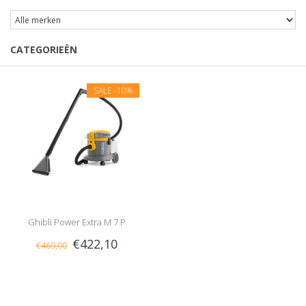
CATEGORIEËN
SALE
-10%
Ghibli Power Extra M 7 P
€422,10
€469,00