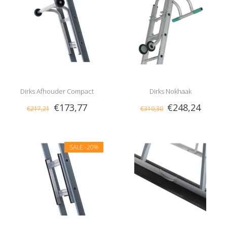
Dirks Afhouder Compact
Dirks Nokhaak
€173,77
€248,24
€217,21
€310,30
SALE
-20%