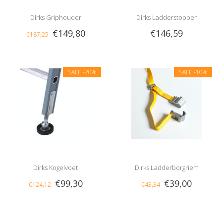
Dirks Griphouder
Dirks Ladderstopper
€149,80
€146,59
€187,25
SALE
-20%
SALE
-10%
Dirks Kogelvoet
Dirks Ladderborgriem
€99,30
€39,00
€124,12
€43,34