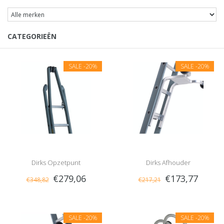
CATEGORIEËN
SALE
-20%
SALE
-20%
Dirks Opzetpunt
Dirks Afhouder
€279,06
€173,77
€348,82
€217,21
SALE
-20%
SALE
-20%