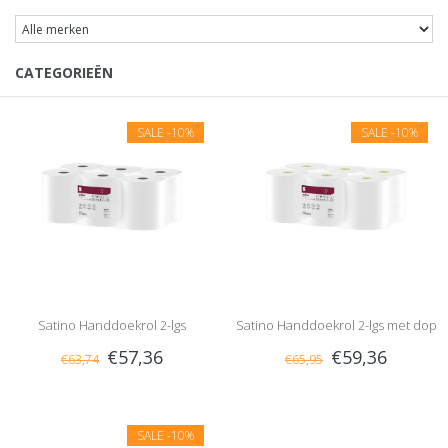
CATEGORIEËN
SALE
-10%
SALE
-10%
Satino Handdoekrol 2-lgs
Satino Handdoekrol 2-lgs met dop
€57,36
€59,36
€63,74
€65,95
SALE
-10%