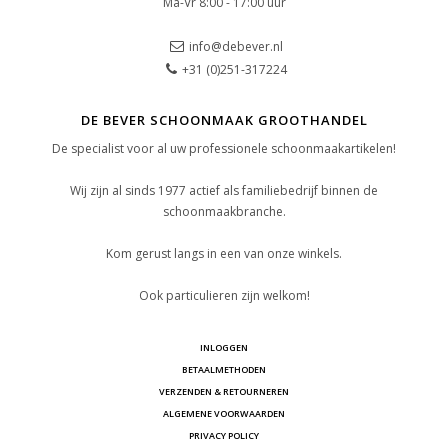
Ma-Vr 8:00 - 17:00 uur
info@debever.nl
+31 (0)251-317224
DE BEVER SCHOONMAAK GROOTHANDEL
De specialist voor al uw professionele schoonmaakartikelen!
Wij zijn al sinds 1977 actief als familiebedrijf binnen de
schoonmaakbranche.
Kom gerust langs in een van onze winkels.
Ook particulieren zijn welkom!
INLOGGEN
BETAALMETHODEN
VERZENDEN & RETOURNEREN
ALGEMENE VOORWAARDEN
PRIVACY POLICY