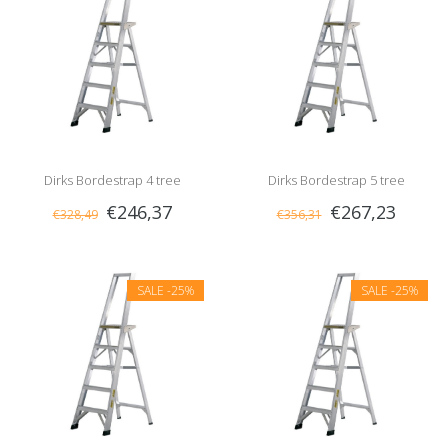
Dirks Bordestrap 4 tree
Dirks Bordestrap 5 tree
€246,37
€267,23
€328,49
€356,31
SALE
-25%
SALE
-25%