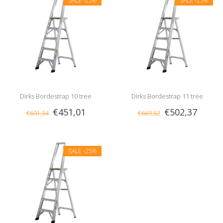
SALE
-25%
SALE
-25%
Dirks Bordestrap 10 tree
Dirks Bordestrap 11 tree
€451,01
€502,37
€601,34
€669,82
SALE
-25%