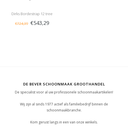
Dirks Bordestrap 12 tree
€543,29
€724,39
DE BEVER SCHOONMAAK GROOTHANDEL
De specialist voor al uw professionele schoonmaakartikelen!
Wij zijn al sinds 1977 actief als familiebedrijf binnen de
schoonmaakbranche.
Kom gerust langs in een van onze winkels.