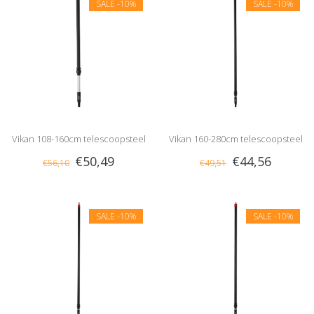
SALE
-10%
SALE
-10%
Vikan 108-160cm telescoopsteel
Vikan 160-280cm telescoopsteel
€50,49
€44,56
€56,10
€49,51
met waterdoorvoer, aan/uit kraan
en gardena nippel
SALE
-10%
SALE
-10%