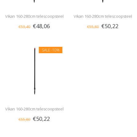
Vikan 160-280cm telescoopsteel
Vikan 160-280cm telescoopsteel
€48,06
€50,22
€53,40
€55,80
met waterdoorvoer, slangpilaar
met waterdoorvoer, 1/2" nippel
SALE
-10%
Vikan 160-280cm telescoopsteel
€50,22
€55,80
met waterdoorvoer, gardena
nippel