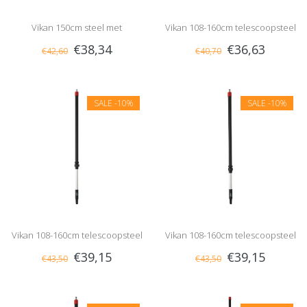
Vikan 150cm steel met
Vikan 108-160cm telescoopsteel
€38,34
€36,63
€42,60
€40,70
waterdoorvoer en aan/uit knop,
met waterdoorvoer, slangpilaar
1/2" nippel
SALE
-10%
SALE
-10%
Vikan 108-160cm telescoopsteel
Vikan 108-160cm telescoopsteel
€39,15
€39,15
€43,50
€43,50
met waterdoorvoer, 1/2" nippel
met waterdoorvoer, gardena
nippel