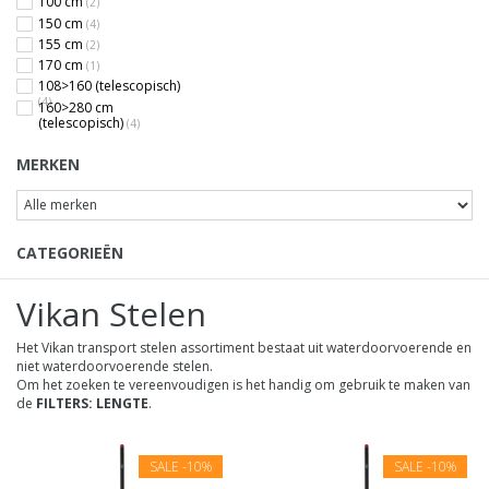
100 cm
(2)
150 cm
(4)
155 cm
(2)
170 cm
(1)
108>160 (telescopisch)
(4)
160>280 cm
(telescopisch)
(4)
MERKEN
CATEGORIEËN
Vikan Stelen
Het Vikan transport stelen assortiment bestaat uit waterdoorvoerende en
niet waterdoorvoerende stelen.
Om het zoeken te vereenvoudigen is het handig om gebruik te maken van
de
FILTERS: LENGTE
.
SALE
-10%
SALE
-10%