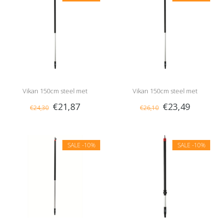
Vikan 150cm steel met
Vikan 150cm steel met
€21,87
€23,49
€24,30
€26,10
waterdoorvoer, slangpilaar
waterdoorvoer, 1/2" nippel
SALE
-10%
SALE
-10%