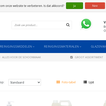
 om onze website te verbeteren. Is dat akkoord?
Ja
Nee
V
B
O
REINIGINGSMIDDELEN
REINIGINGSMATERIALEN
GLAZENWA
ALLES VOOR DE SCHOONMAAK
GROOT ASSORTIMENT
op:
Foto-tabel
Lijst