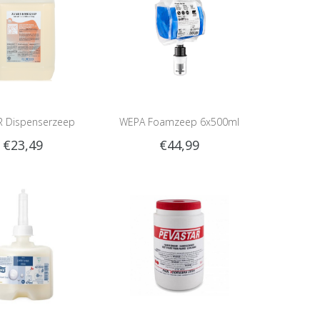
R Dispenserzeep
WEPA Foamzeep 6x500ml
€23,49
€44,99
esinfect 5L