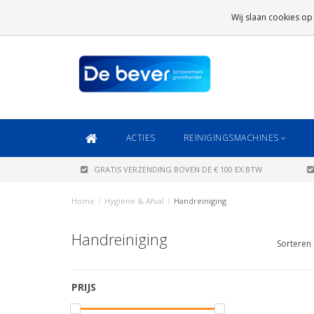
GRATIS VERZENDING
BOVEN DE € 100 EX.BTW
Wij slaan cookies op
DAARONDER
€ 6,95 (NL)
OF
€ 8,95 (BE/DE)
ACTIES
REINIGINGSMACHINES
GRATIS VERZENDING BOVEN DE € 100 EX.BTW
Home
/
Hygiëne & Afval
/
Handreiniging
Handreiniging
Sorteren 
PRIJS