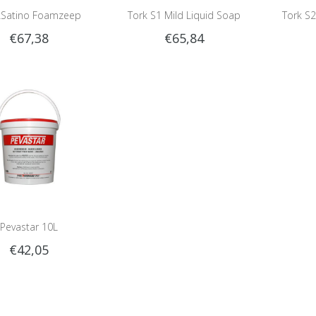
kSatino Foamzeep
Tork S1 Mild Liquid Soap
Tork S2
€67,38
€65,84
6x750ml
Pevastar 10L
€42,05