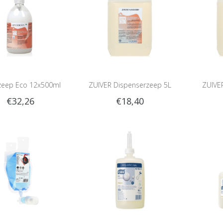
eep Eco 12x500ml
ZUIVER Dispenserzeep 5L
ZUIVE
€32,26
€18,40
D