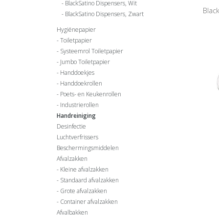
BlackSatino Dispensers, Wit
Blac
BlackSatino Dispensers, Zwart
Hygiënepapier
Toiletpapier
Systeemrol Toiletpapier
Jumbo Toiletpapier
Handdoekjes
Handdoekrollen
Poets- en Keukenrollen
Industrierollen
Handreiniging
Desinfectie
Luchtverfrissers
Beschermingsmiddelen
Afvalzakken
Kleine afvalzakken
Standaard afvalzakken
Grote afvalzakken
Container afvalzakken
Afvalbakken