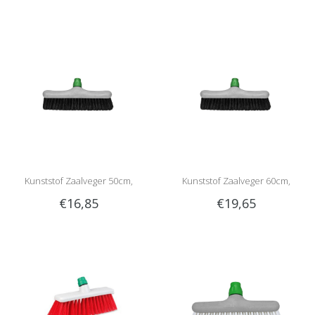
Kunststof Zaalveger 50cm,
Kunststof Zaalveger 60cm,
€16,85
€19,65
Gemengd haar
Gemengd haar