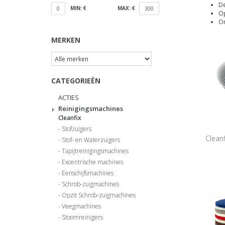
De
MIN: €
MAX: €
0
300
Op
On
MERKEN
CATEGORIEËN
ACTIES
Reinigingsmachines
Cleanfix
Stofzuigers
Clean
Stof- en Waterzuigers
Tapijtreinigingsmachines
Excentrische machines
Eenschijfsmachines
Schrob-zuigmachines
Opzit Schrob-zuigmachines
Veegmachines
Stoomreinigers