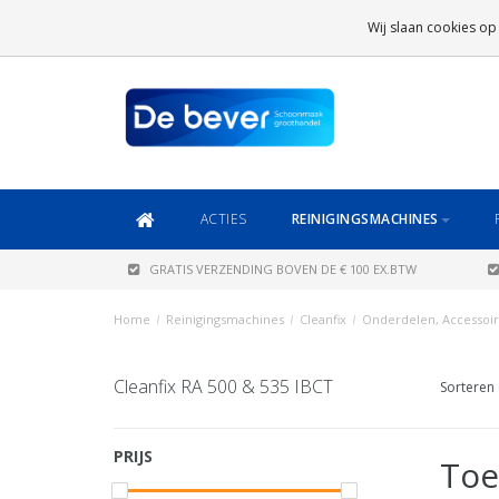
GRATIS VERZENDING
BOVEN DE € 100 EX.BTW
Wij slaan cookies op
DAARONDER
€ 6,95 (NL)
OF
€ 8,95 (BE/DE)
ACTIES
REINIGINGSMACHINES
GRATIS VERZENDING BOVEN DE € 100 EX.BTW
Home
/
Reinigingsmachines
/
Cleanfix
/
Onderdelen, Accessoir
Cleanfix RA 500 & 535 IBCT
Sorteren 
PRIJS
Toe