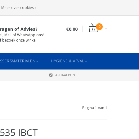
INLOGGEN
REGISTREREN
Meer over cookies »
0
ragen of Advies?
€0,00
el, Mail of WhatsApp ons!
f bezoek onze winkel
SSERSMATERIALEN
HYGIËNE & AFVAL
AFHAALPUNT
Pagina 1 van 1
 535 IBCT