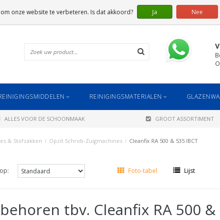
 om onze website te verbeteren. Is dat akkoord?
Ja
Nee
V
B
O
REINIGINGSMIDDELEN
REINIGINGSMATERIALEN
GLAZENWA
ALLES VOOR DE SCHOONMAAK
GROOT ASSORTIMENT
es & Stofzakken
/
Opzit Schrob-Zuigmachines
/
Cleanfix RA 500 & 535 IBCT
op:
Foto-tabel
Lijst
behoren tbv. Cleanfix RA 500 &