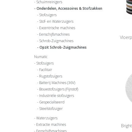
Schuimreinigers
Onderdelen, Accessoires & Stofzakken
Stofzuigers
Stof- en Waterzuigers
Excentrische machines
Eenschijfsmachines
Vloerp
Schrob-Zuigmachines
Opzit Schrob-Zuigmachines
Numatic
Stofzuigers
Facilitair
Rugstofzuigers
Batterij Machines (36V)
Bouwstofzuigers (Fijnstof)
Industriële stofzuigers
Gespecialiseerd
Steelstofzuiger
Waterzuigers
Extractie machines
Brigh
Eenschijfsmachines