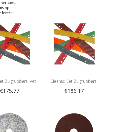
vloerpads.
ns op!
 leveren.
Set Zuigrubbers, Vet-
Cleanfix Set Zuigrubbers,
€175,77
€186,17
liebestendig
Linatex