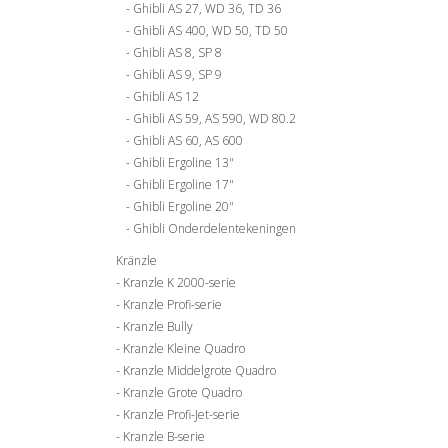
Ghibli AS 27, WD 36, TD 36
Ghibli AS 400, WD 50, TD 50
Ghibli AS 8, SP 8
Ghibli AS 9, SP 9
Ghibli AS 12
Ghibli AS 59, AS 590, WD 80.2
Ghibli AS 60, AS 600
Ghibli Ergoline 13"
Ghibli Ergoline 17"
Ghibli Ergoline 20"
Ghibli Onderdelentekeningen
Kränzle
Kranzle K 2000-serie
Kranzle Profi-serie
Kranzle Bully
Kranzle Kleine Quadro
Kranzle Middelgrote Quadro
Kranzle Grote Quadro
Kranzle Profi-Jet-serie
Kranzle B-serie