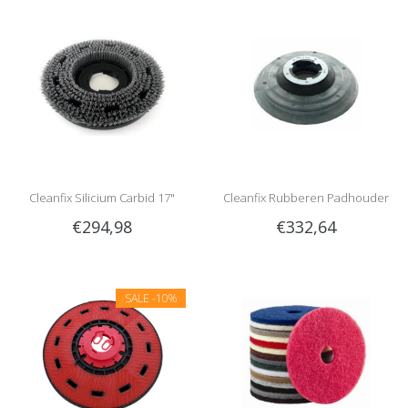
Cleanfix Silicium Carbid 17"
Cleanfix Rubberen Padhouder
€294,98
€332,64
voor High Speed
SALE
-10%