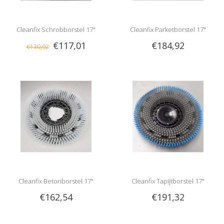
Cleanfix Schrobborstel 17"
Cleanfix Parketborstel 17"
€117,01
€184,92
€130,02
Cleanfix Betonborstel 17"
Cleanfix Tapijtborstel 17"
€162,54
€191,32