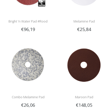
Bright 'n Water Pad #Rood
Melamine Pad
€96,19
€25,84
Combo Melamine Pad
Maroon Pad
€26,06
€148,05