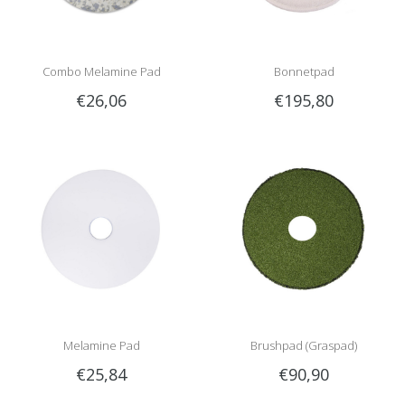
Combo Melamine Pad
Bonnetpad
€26,06
€195,80
Melamine Pad
Brushpad (Graspad)
€25,84
€90,90