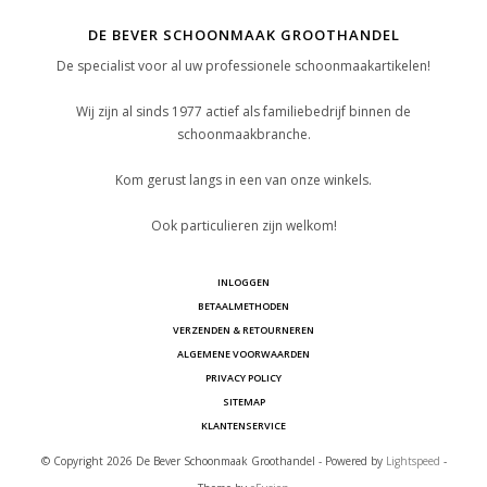
DE BEVER SCHOONMAAK GROOTHANDEL
De specialist voor al uw professionele schoonmaakartikelen!
Wij zijn al sinds 1977 actief als familiebedrijf binnen de
schoonmaakbranche.
Kom gerust langs in een van onze winkels.
Ook particulieren zijn welkom!
INLOGGEN
BETAALMETHODEN
VERZENDEN & RETOURNEREN
ALGEMENE VOORWAARDEN
PRIVACY POLICY
SITEMAP
KLANTENSERVICE
© Copyright 2026 De Bever Schoonmaak Groothandel - Powered by
Lightspeed
-