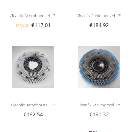
Cleanfix Schrobborstel 17"
Cleanfix Parketborstel 17"
€117,01
€184,92
€130,02
Cleanfix Betonborstel 17"
Cleanfix Tapijtborstel 17"
€162,54
€191,32