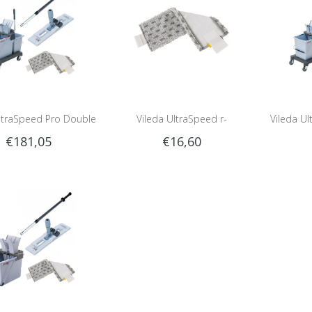
ltraSpeed Pro Double
Vileda UltraSpeed r-
Vileda Ul
€181,05
€16,60
Set
MicroSpeed Plus Vlakmop