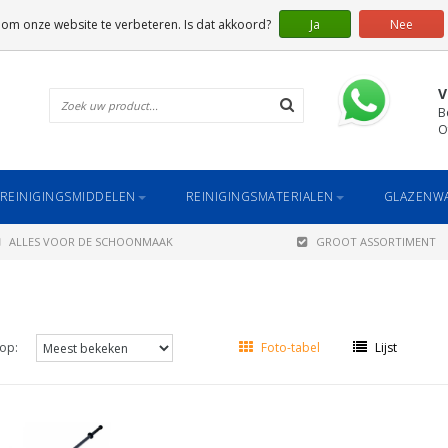
 om onze website te verbeteren. Is dat akkoord?
Ja
Nee
V
B
O
REINIGINGSMIDDELEN
REINIGINGSMATERIALEN
GLAZENWA
ALLES VOOR DE SCHOONMAAK
GROOT ASSORTIMENT
op:
Foto-tabel
Lijst