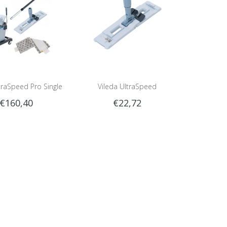
traSpeed Pro Single
Vileda UltraSpeed
€160,40
€22,72
Set
Vlakmopframe