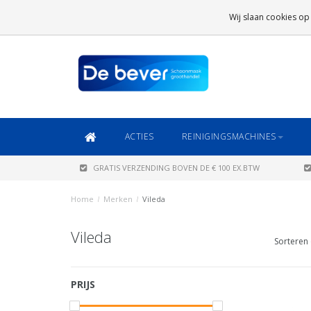
GRATIS VERZENDING
BOVEN DE € 100 EX.BTW
Wij slaan cookies op
DAARONDER
€ 6,95 (NL)
OF
€ 8,95 (BE/DE)
ACTIES
REINIGINGSMACHINES
GRATIS VERZENDING BOVEN DE € 100 EX.BTW
Home
/
Merken
/
Vileda
Vileda
Sorteren 
PRIJS