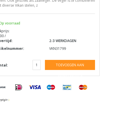
em. Ook geschikt als zaalveger. De veger is te combineren
 diverse Vikan stelen, z
Op voorraad
kprijs:
00 /
vertijd:
2-3 WERKDAGEN
tikelnummer:
VKN31799
TOEVOEGEN AAN
ntal:
WINKELWAGEN