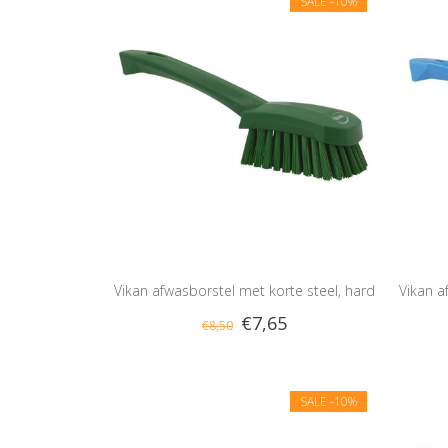
SALE
-10%
Vikan afwasborstel met korte steel, hard
Vikan a
€7,65
€8,50
SALE
-10%