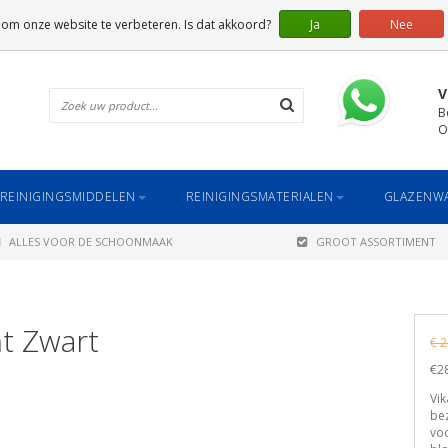
 om onze website te verbeteren. Is dat akkoord?
Ja
Nee
V
B
O
REINIGINGSMIDDELEN
REINIGINGSMATERIALEN
GLAZENWA
ALLES VOOR DE SCHOONMAAK
GROOT ASSORTIMENT
t Zwart
€ 2
€28
Vik
bez
voo