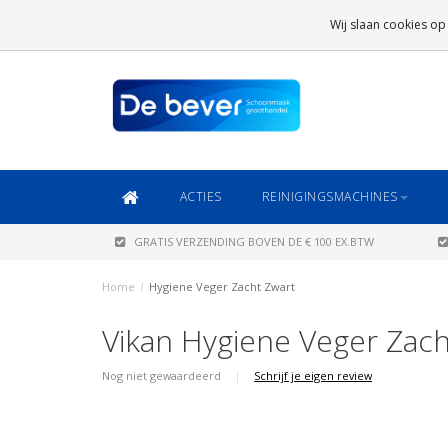
GRATIS VERZENDING
BOVEN DE € 100 EX.BTW
Wij slaan cookies op
DAARONDER
€ 6,95 (NL)
OF
€ 8,95 (BE/DE)
ACTIES
REINIGINGSMACHINES
GRATIS VERZENDING BOVEN DE € 100 EX.BTW
Home
/
Hygiene Veger Zacht Zwart
Vikan Hygiene Veger Zach
Nog niet gewaardeerd
|
Schrijf je eigen review