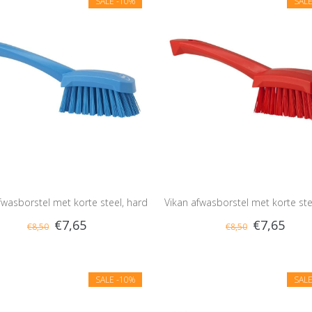
SALE
-10%
SAL
fwasborstel met korte steel, hard
Vikan afwasborstel met korte ste
€7,65
€7,65
€8,50
€8,50
SALE
-10%
SAL