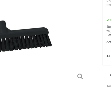
blo
met
Stu
€0,
Le
Ar
Aa