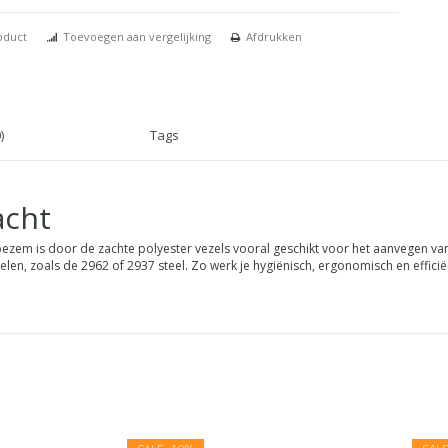
oduct
Toevoegen aan vergelijking
Afdrukken
)
Tags
acht
bezem is door de zachte polyester vezels vooral geschikt voor het aanvegen van
elen, zoals de 2962 of 2937 steel. Zo werk je hygiënisch, ergonomisch en efficië