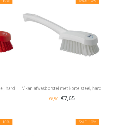
E
-10%
SALE
-10%
el, hard
Vikan afwasborstel met korte steel, hard
€7,65
€8,50
E
-10%
SALE
-10%