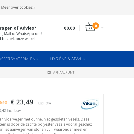
INLOGGEN
REGISTREREN
Meer over cookies »
0
ragen of Advies?
€0,00
el, Mail of WhatsApp ons!
f bezoek onze winkel
SSERSMATERIALEN
HYGIËNE & AFVAL
AFHAALPUNT
€ 23,49
6,10
Excl. btw
,42 Incl. btw
an vloerveger met dunne, niet gespleten vezels. Deze
em is door de zachte polyester vezels vooral geschikt
r het aanvegen van stof en vuil, waaronder meel en