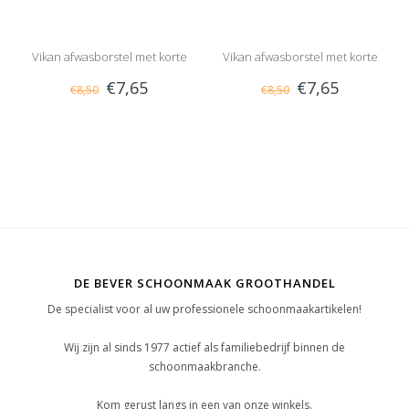
Vikan afwasborstel met korte
Vikan afwasborstel met korte
€7,65
€7,65
€8,50
€8,50
steel, hard
steel, hard
DE BEVER SCHOONMAAK GROOTHANDEL
De specialist voor al uw professionele schoonmaakartikelen!
Wij zijn al sinds 1977 actief als familiebedrijf binnen de
schoonmaakbranche.
Kom gerust langs in een van onze winkels.