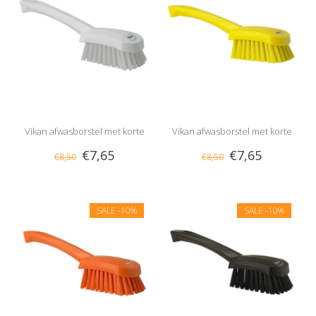
Vikan afwasborstel met korte
Vikan afwasborstel met korte
€7,65
€7,65
€8,50
€8,50
steel, hard
steel, hard
SALE
-10%
SALE
-10%