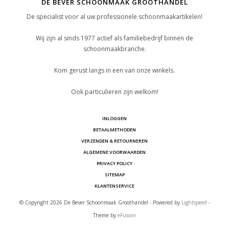
DE BEVER SCHOONMAAK GROOTHANDEL
De specialist voor al uw professionele schoonmaakartikelen!
Wij zijn al sinds 1977 actief als familiebedrijf binnen de
schoonmaakbranche.
Kom gerust langs in een van onze winkels.
Ook particulieren zijn welkom!
INLOGGEN
BETAALMETHODEN
VERZENDEN & RETOURNEREN
ALGEMENE VOORWAARDEN
PRIVACY POLICY
SITEMAP
KLANTENSERVICE
© Copyright 2026 De Bever Schoonmaak Groothandel - Powered by
Lightspeed
-
Theme by
eFusion