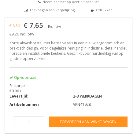
Neem contact op over dit product
Toevoegen aan vergelijking
Afdrukken
€ 7,65
€ 8,50
Excl. btw
€9,26 Incl. btw
Korte afwasborstel met harde vezels in een nieuw ergonomisch en
praktisch design. Voor dagelijkse reiniging in industrie, detailhandel,
horeca en institutionele keukens. Geschikt voor hardnekkig vuil op
gladde oppervlakken.
Op voorraad
Stukprijs:
€0,00 /
Levertijd:
2-3 WERKDAGEN
Artikelnummer:
VKN41928
TOEVOEGEN AAN WINKELWAGEN