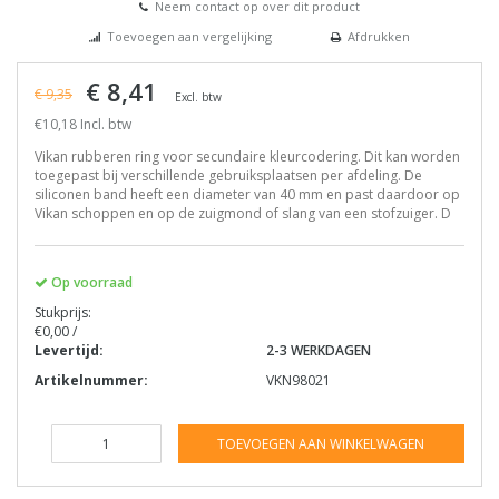
Neem contact op over dit product
Toevoegen aan vergelijking
Afdrukken
€ 8,41
€ 9,35
Excl. btw
€10,18 Incl. btw
Vikan rubberen ring voor secundaire kleurcodering. Dit kan worden
toegepast bij verschillende gebruiksplaatsen per afdeling. De
siliconen band heeft een diameter van 40 mm en past daardoor op
Vikan schoppen en op de zuigmond of slang van een stofzuiger. D
Op voorraad
Stukprijs:
€0,00 /
Levertijd:
2-3 WERKDAGEN
Artikelnummer:
VKN98021
TOEVOEGEN AAN WINKELWAGEN