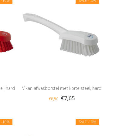
E
-10%
SALE
-10%
el, hard
Vikan afwasborstel met korte steel, hard
€7,65
€8,50
E
-10%
SALE
-10%