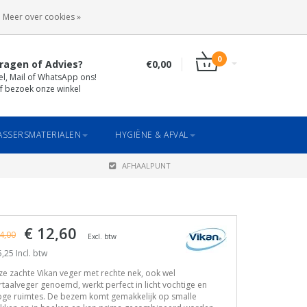
INLOGGEN
REGISTREREN
Meer over cookies »
0
ragen of Advies?
€0,00
el, Mail of WhatsApp ons!
f bezoek onze winkel
SSERSMATERIALEN
HYGIËNE & AFVAL
AFHAALPUNT
€ 12,60
4,00
Excl. btw
,25 Incl. btw
e zachte Vikan veger met rechte nek, ook wel
taalveger genoemd, werkt perfect in licht vochtige en
oge ruimtes. De bezem komt gemakkelijk op smalle