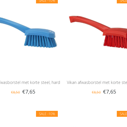
SALE
-10%
SAL
fwasborstel met korte steel, hard
Vikan afwasborstel met korte ste
€7,65
€7,65
€8,50
€8,50
SALE
-10%
SAL