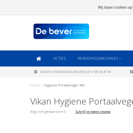
GRATIS VERZENDING
BOVEN DE € 100 EX.BTW
Wij slaan cookies op
DAARONDER
€ 6,95 (NL)
OF
€ 8,95 (BE/DE)
ACTIES
REINIGINGSMACHINES
GRATIS VERZENDING BOVEN DE € 100 EX.BTW
Home
/
Hygiene Portaalveger Wit
Vikan Hygiene Portaalveg
Nog niet gewaardeerd
|
Schrijf je eigen review