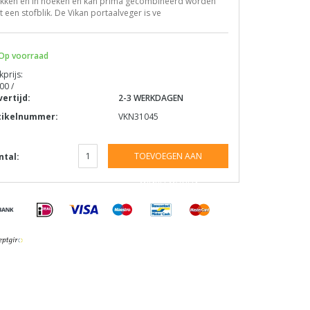
ekken en in hoeken en kan prima gecombineerd worden
 een stofblik. De Vikan portaalveger is ve
Op voorraad
kprijs:
00 /
vertijd:
2-3 WERKDAGEN
tikelnummer:
VKN31045
TOEVOEGEN AAN
ntal:
WINKELWAGEN