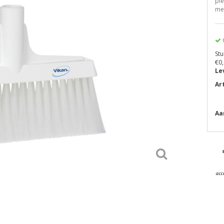
pl
met
Stu
€0,
Le
Ar
Aa