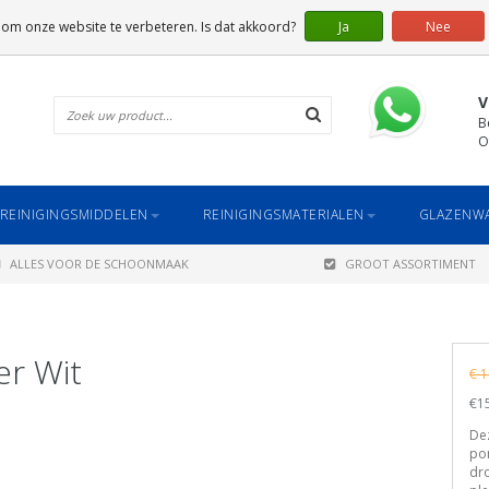
 om onze website te verbeteren. Is dat akkoord?
Ja
Nee
V
B
O
REINIGINGSMIDDELEN
REINIGINGSMATERIALEN
GLAZENWA
ALLES VOOR DE SCHOONMAAK
GROOT ASSORTIMENT
er Wit
€ 1
€15
Dez
por
dr