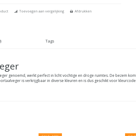
oduct
Toevoegen aan vergelijking
Afdrukken
)
Tags
veger
veger genoemd, werkt perfect in licht vochtige en droge ruimtes. De bezem kom
aalveger is verkrijgbaar in diverse kleuren en is dus geschikt voor kleurcoder