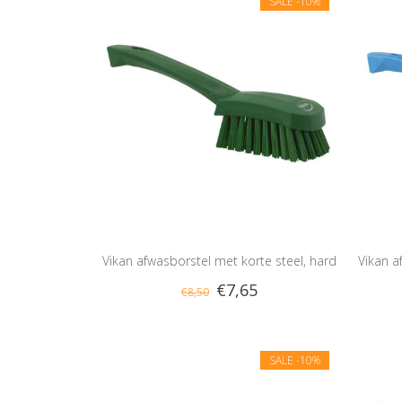
SALE
-10%
Vikan afwasborstel met korte steel, hard
Vikan a
€7,65
€8,50
SALE
-10%