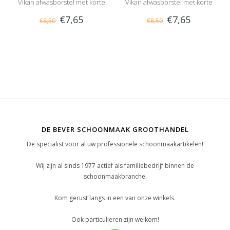
Vikan afwasborstel met korte
Vikan afwasborstel met korte
€7,65
€7,65
€8,50
€8,50
steel, hard
steel, hard
DE BEVER SCHOONMAAK GROOTHANDEL
De specialist voor al uw professionele schoonmaakartikelen!
Wij zijn al sinds 1977 actief als familiebedrijf binnen de
schoonmaakbranche.
Kom gerust langs in een van onze winkels.
Ook particulieren zijn welkom!