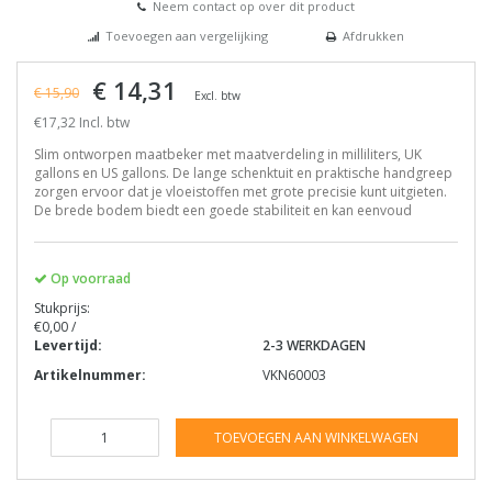
Neem contact op over dit product
Toevoegen aan vergelijking
Afdrukken
€ 14,31
€ 15,90
Excl. btw
€17,32 Incl. btw
Slim ontworpen maatbeker met maatverdeling in milliliters, UK
gallons en US gallons. De lange schenktuit en praktische handgreep
zorgen ervoor dat je vloeistoffen met grote precisie kunt uitgieten.
De brede bodem biedt een goede stabiliteit en kan eenvoud
Op voorraad
Stukprijs:
€0,00 /
Levertijd:
2-3 WERKDAGEN
Artikelnummer:
VKN60003
TOEVOEGEN AAN WINKELWAGEN