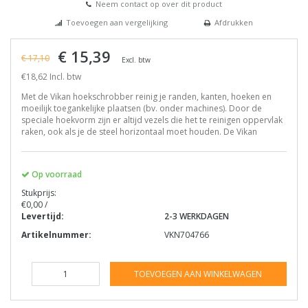
Neem contact op over dit product
Toevoegen aan vergelijking
Afdrukken
€ 15,39
€ 17,10
Excl. btw
€18,62 Incl. btw
Met de Vikan hoekschrobber reinig je randen, kanten, hoeken en
moeilijk toegankelijke plaatsen (bv. onder machines). Door de
speciale hoekvorm zijn er altijd vezels die het te reinigen oppervlak
raken, ook als je de steel horizontaal moet houden. De Vikan
Op voorraad
Stukprijs:
€0,00 /
Levertijd:
2-3 WERKDAGEN
Artikelnummer:
VKN704766
TOEVOEGEN AAN WINKELWAGEN