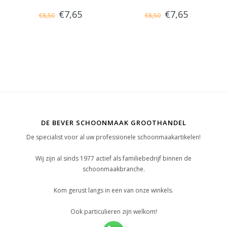
€7,65
€7,65
€8,50
€8,50
steel, hard
steel, hard
DE BEVER SCHOONMAAK GROOTHANDEL
De specialist voor al uw professionele schoonmaakartikelen!
Wij zijn al sinds 1977 actief als familiebedrijf binnen de
schoonmaakbranche.
Kom gerust langs in een van onze winkels.
Ook particulieren zijn welkom!