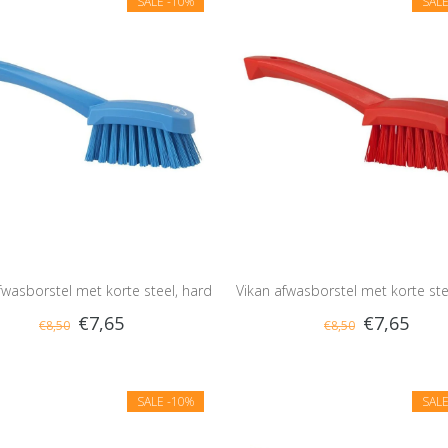
SALE
-10%
SAL
fwasborstel met korte steel, hard
Vikan afwasborstel met korte ste
€7,65
€7,65
€8,50
€8,50
SALE
-10%
SAL