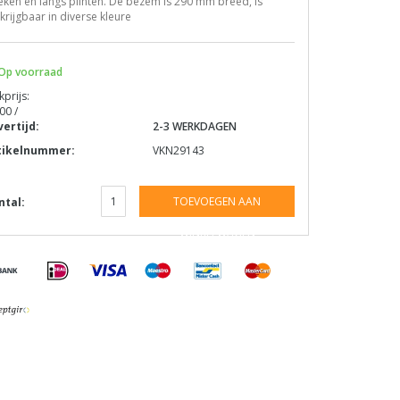
ken en langs plinten. De bezem is 290 mm breed, is
krijgbaar in diverse kleure
Op voorraad
kprijs:
00 /
vertijd:
2-3 WERKDAGEN
tikelnummer:
VKN29143
TOEVOEGEN AAN
ntal:
WINKELWAGEN