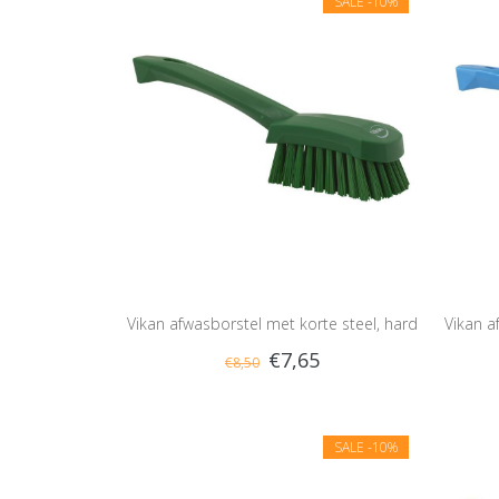
SALE
-10%
Vikan afwasborstel met korte steel, hard
Vikan a
€7,65
€8,50
SALE
-10%