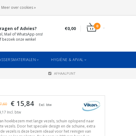
INLOGGEN
REGISTREREN
Meer over cookies »
0
ragen of Advies?
€0,00
el, Mail of WhatsApp ons!
f bezoek onze winkel
SSERSMATERIALEN
HYGIËNE & AFVAL
AFHAALPUNT
€ 15,84
7,60
Excl. btw
,17 Incl. btw
kan hoekbezem met lange vezels, schuin oplopend naar
te vezels. Door het speciale design en de schuine, extra
de vezels is deze bezem ideaal voor het reinigen van