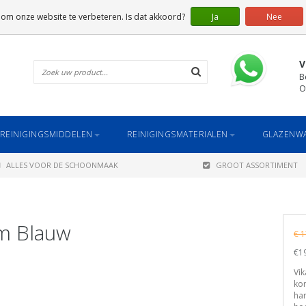
 om onze website te verbeteren. Is dat akkoord?
Ja
Nee
V
B
O
REINIGINGSMIDDELEN
REINIGINGSMATERIALEN
GLAZENWA
ALLES VOOR DE SCHOONMAAK
GROOT ASSORTIMENT
m Blauw
€ 1
€19
Vi
kor
har