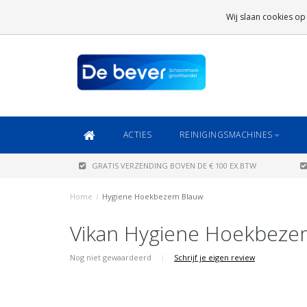
GRATIS VERZENDING
BOVEN DE € 100 EX.BTW
Wij slaan cookies op
DAARONDER
€ 6,95 (NL)
OF
€ 8,95 (BE/DE)
ACTIES
REINIGINGSMACHINES
GRATIS VERZENDING BOVEN DE € 100 EX.BTW
Home
/
Hygiene Hoekbezem Blauw
Vikan Hygiene Hoekbeze
Nog niet gewaardeerd
|
Schrijf je eigen review