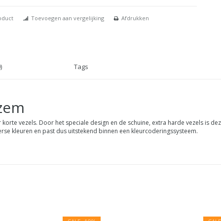
oduct
Toevoegen aan vergelijking
Afdrukken
)
Tags
ezem
orte vezels. Door het speciale design en de schuine, extra harde vezels is de
verse kleuren en past dus uitstekend binnen een kleurcoderingssysteem.