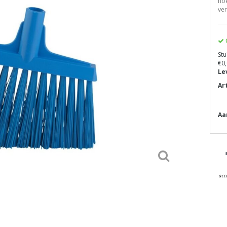
hoe
ver
Stu
€0,
Le
Ar
Aa