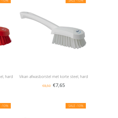
E
-10%
SALE
-10%
el, hard
Vikan afwasborstel met korte steel, hard
€7,65
€8,50
E
-10%
SALE
-10%