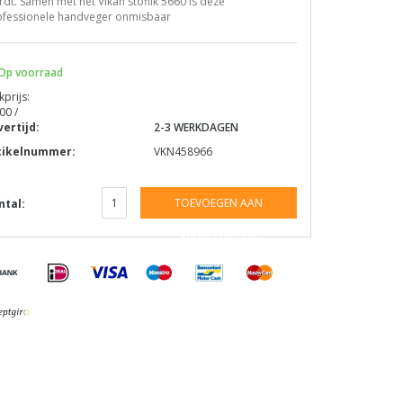
dt. Samen met het Vikan stoflik 5660 is deze
ofessionele handveger onmisbaar
Op voorraad
kprijs:
00 /
vertijd:
2-3 WERKDAGEN
tikelnummer:
VKN458966
TOEVOEGEN AAN
ntal:
WINKELWAGEN