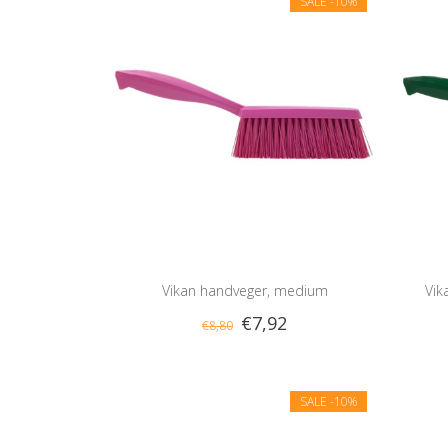
SALE
-10%
Vikan handveger, medium
Vik
€7,92
€8,80
SALE
-10%