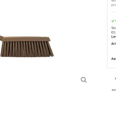
wor
pr
Stu
€0,
Le
Ar
Aa