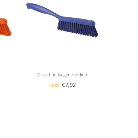
m
Vikan handveger, medium
€7,92
€8,80