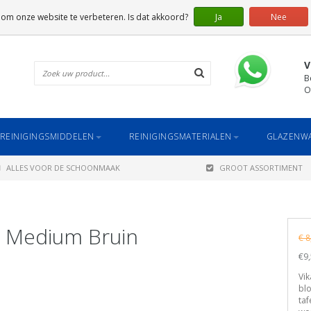
 om onze website te verbeteren. Is dat akkoord?
Ja
Nee
V
B
O
REINIGINGSMIDDELEN
REINIGINGSMATERIALEN
GLAZENWA
ALLES VOOR DE SCHOONMAAK
GROOT ASSORTIMENT
r Medium Bruin
€ 8
€9,
Vi
blo
taf