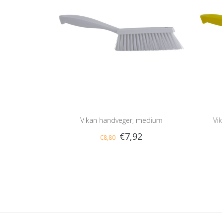
Vikan handveger, medium
Vi
€7,92
€8,80