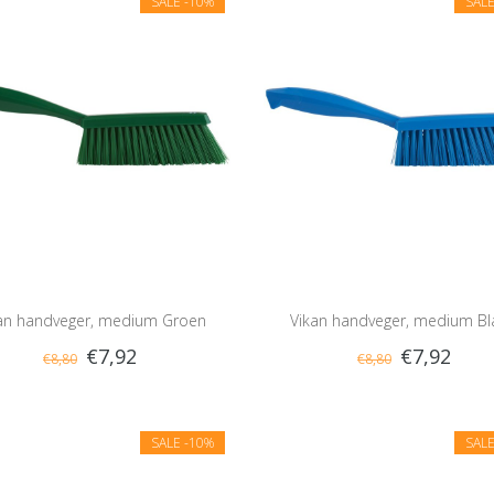
SALE
-10%
SAL
an handveger, medium Groen
Vikan handveger, medium B
€7,92
€7,92
€8,80
€8,80
SALE
-10%
SAL