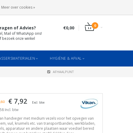
INLOGGEN
REGISTREREN
Meer over cookies »
0
ragen of Advies?
€0,00
el, Mail of WhatsApp ons!
f bezoek onze winkel
SSERSMATERIALEN
HYGIËNE & AFVAL
AFHAALPUNT
€ 7,92
,80
Excl. btw
58 Incl. btw
kan handveger met medium vezels voor het opvegen van
em, vuil, kruimels etc. van transportbanden, werkbladen,
els, apparatuur en andere plaatsen waar voedsel bereid