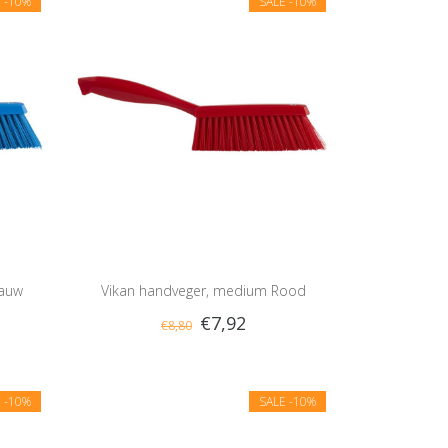
E
-10%
SALE
-10%
lauw
Vikan handveger, medium Rood
€7,92
€8,80
E
-10%
SALE
-10%