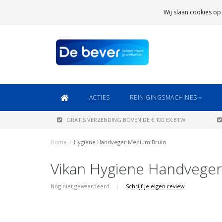
GRATIS VERZENDING
BOVEN DE € 100 EX.BTW
Wij slaan cookies op
DAARONDER
€ 6,95 (NL)
OF
€ 8,95 (BE/DE)
ACTIES
REINIGINGSMACHINES
GRATIS VERZENDING BOVEN DE € 100 EX.BTW
Home
/
Hygiene Handveger Medium Bruin
Vikan Hygiene Handvege
Nog niet gewaardeerd
|
Schrijf je eigen review