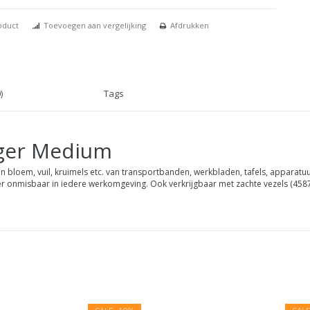
oduct
Toevoegen aan vergelijking
Afdrukken
)
Tags
ger Medium
bloem, vuil, kruimels etc. van transportbanden, werkbladen, tafels, apparat
er onmisbaar in iedere werkomgeving. Ook verkrijgbaar met zachte vezels (4587