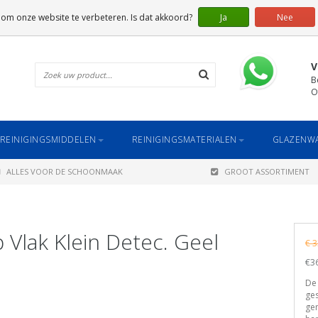
 om onze website te verbeteren. Is dat akkoord?
Ja
Nee
V
B
O
REINIGINGSMIDDELEN
REINIGINGSMATERIALEN
GLAZENWA
ALLES VOOR DE SCHOONMAAK
GROOT ASSORTIMENT
Vlak Klein Detec. Geel
€ 3
€36
De 
ges
gem