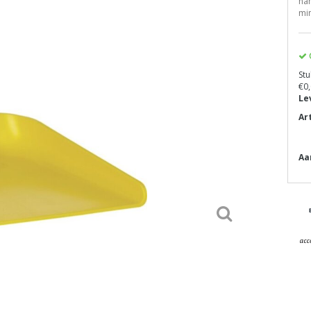
han
min
Stu
€0,
Le
Ar
Aa