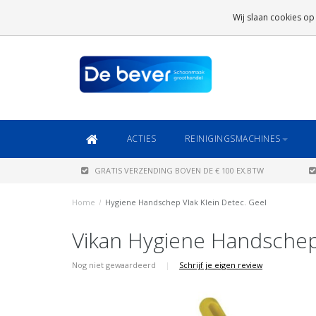
GRATIS VERZENDING
BOVEN DE € 100 EX.BTW
Wij slaan cookies op
DAARONDER
€ 6,95 (NL)
OF
€ 8,95 (BE/DE)
ACTIES
REINIGINGSMACHINES
GRATIS VERZENDING BOVEN DE € 100 EX.BTW
Home
/
Hygiene Handschep Vlak Klein Detec. Geel
Vikan Hygiene Handschep 
Nog niet gewaardeerd
|
Schrijf je eigen review