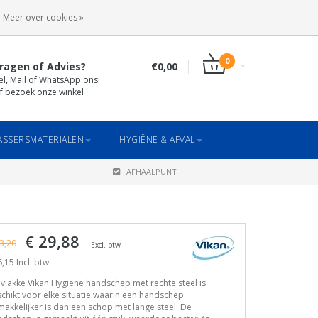
INLOGGEN
REGISTREREN
Meer over cookies »
0
ragen of Advies?
€0,00
el, Mail of WhatsApp ons!
f bezoek onze winkel
SSERSMATERIALEN
HYGIËNE & AFVAL
AFHAALPUNT
€ 29,88
3,20
Excl. btw
,15 Incl. btw
vlakke Vikan Hygiene handschep met rechte steel is
chikt voor elke situatie waarin een handschep
akkelijker is dan een schop met lange steel. De