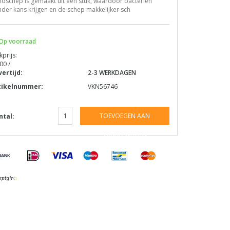
dschep is gemaakt uit één stuk, waardoor bacteriën
der kans krijgen en de schep makkelijker sch
Op voorraad
kprijs:
00 /
vertijd:
2-3 WERKDAGEN
tikelnummer:
VKN56746
TOEVOEGEN AAN
ntal:
WINKELWAGEN