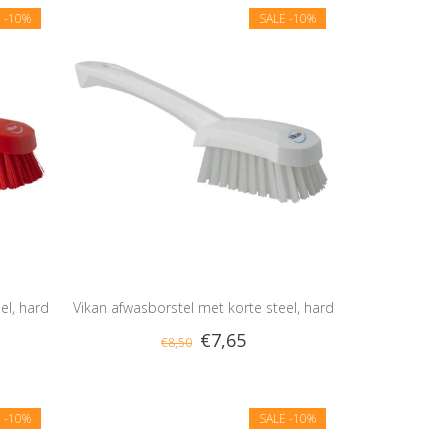
E
-10%
SALE
-10%
el, hard
Vikan afwasborstel met korte steel, hard
€7,65
€8,50
E
-10%
SALE
-10%