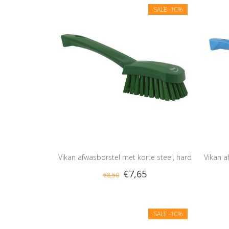
SALE
-10%
Vikan afwasborstel met korte steel, hard
Vikan a
€7,65
€8,50
SALE
-10%