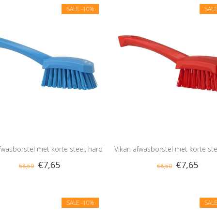
SALE
-10%
SAL
fwasborstel met korte steel, hard
Vikan afwasborstel met korte ste
€7,65
€7,65
€8,50
€8,50
SALE
-10%
SAL