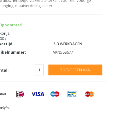
ruiksvriendelijk: vlakke achterkant voor eenvoudige
anging, maatverdeling in liters
Op voorraad
kprijs:
00 /
vertijd:
2-3 WERKDAGEN
tikelnummer:
VKN568677
TOEVOEGEN AAN
ntal:
WINKELWAGEN