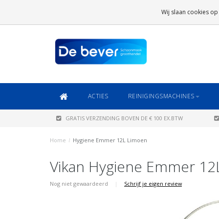
GRATIS VERZENDING
BOVEN DE € 100 EX.BTW
Wij slaan cookies op
DAARONDER
€ 6,95 (NL)
OF
€ 8,95 (BE/DE)
ACTIES
REINIGINGSMACHINES
GRATIS VERZENDING BOVEN DE € 100 EX.BTW
Home
/
Hygiene Emmer 12L Limoen
Vikan Hygiene Emmer 12
Nog niet gewaardeerd
|
Schrijf je eigen review