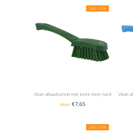
SALE
-10%
Vikan afwasborstel met korte steel, hard
Vikan a
€7,65
€8,50
SALE
-10%