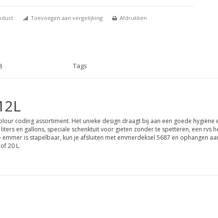
oduct
Toevoegen aan vergelijking
Afdrukken
)
Tags
12L
 colour coding assortiment. Het unieke design draagt bij aan een goede hygiëne
iters en gallons, speciale schenktuit voor gieten zonder te spetteren, een rv
De emmer is stapelbaar, kun je afsluiten met emmerdeksel 5687 en ophangen a
of 20 L.