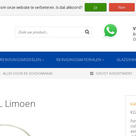
 om onze website te verbeteren. Is dat akkoord?
Ja
Nee
V
B
O
REINIGINGSMIDDELEN
REINIGINGSMATERIALEN
GLAZENWA
ALLES VOOR DE SCHOONMAAK
GROOT ASSORTIMENT
L Limoen
€ 2
€22
Fun
col
ee