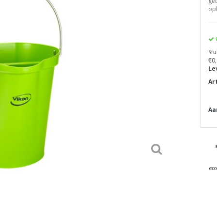
geb
oph
Stu
€0,
Le
Ar
Aa