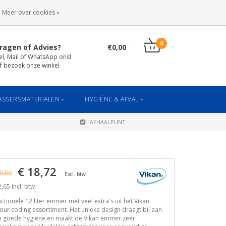
INLOGGEN
REGISTREREN
Meer over cookies »
0
ragen of Advies?
€0,00
el, Mail of WhatsApp ons!
f bezoek onze winkel
SSERSMATERIALEN
HYGIËNE & AFVAL
AFHAALPUNT
€ 18,72
0,80
Excl. btw
,65 Incl. btw
ctionele 12 liter emmer met veel extra's uit het Vikan
our coding assortiment. Het unieke design draagt bij aan
n goede hygiëne en maakt de Vikan emmer zeer