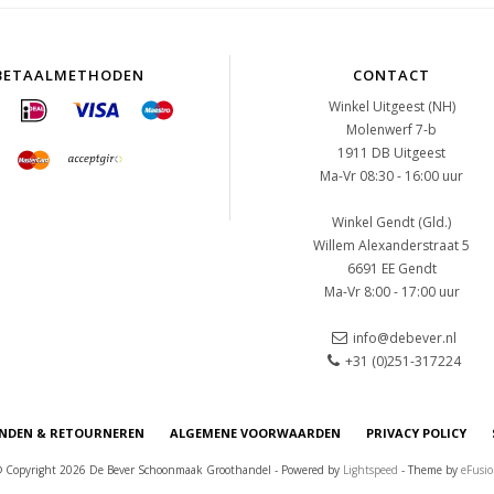
BETAALMETHODEN
CONTACT
Winkel Uitgeest (NH)
Molenwerf 7-b
1911 DB Uitgeest
Ma-Vr 08:30 - 16:00 uur
Winkel Gendt (Gld.)
Willem Alexanderstraat 5
6691 EE Gendt
Ma-Vr 8:00 - 17:00 uur
info@debever.nl
+31 (0)251-317224
NDEN & RETOURNEREN
ALGEMENE VOORWAARDEN
PRIVACY POLICY
 Copyright 2026 De Bever Schoonmaak Groothandel - Powered by
Lightspeed
- Theme by
eFusi