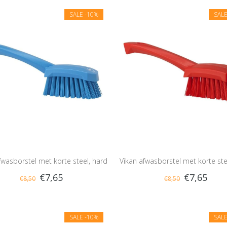
SALE
-10%
SAL
fwasborstel met korte steel, hard
Vikan afwasborstel met korte ste
€7,65
€7,65
€8,50
€8,50
SALE
-10%
SAL