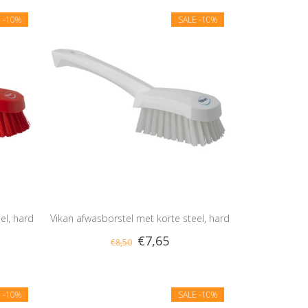
E
-10%
SALE
-10%
el, hard
Vikan afwasborstel met korte steel, hard
€7,65
€8,50
E
-10%
SALE
-10%