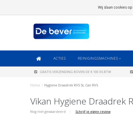
GRATIS VERZENDING
BOVEN DE € 100 EX.BTW
Wij slaan cookies op
DAARONDER
€ 6,95 (NL)
OF
€ 8,95 (BE/DE)
ACTIES
REINIGINGSMACHINES
GRATIS VERZENDING BOVEN DE € 100 EX.BTW
Home
/
Hygiene Draadrek RVS 5L Can RVS
Vikan Hygiene Draadrek 
Nog niet gewaardeerd
|
Schrijf je eigen review