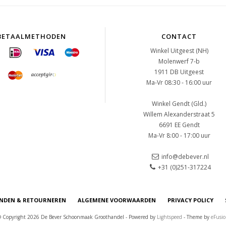
BETAALMETHODEN
CONTACT
Winkel Uitgeest (NH)
Molenwerf 7-b
1911 DB Uitgeest
Ma-Vr 08:30 - 16:00 uur
Winkel Gendt (Gld.)
Willem Alexanderstraat 5
6691 EE Gendt
Ma-Vr 8:00 - 17:00 uur
info@debever.nl
+31 (0)251-317224
NDEN & RETOURNEREN
ALGEMENE VOORWAARDEN
PRIVACY POLICY
 Copyright 2026 De Bever Schoonmaak Groothandel - Powered by
Lightspeed
- Theme by
eFusi