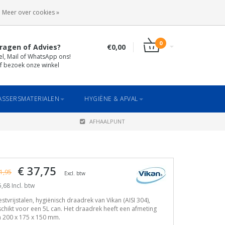
INLOGGEN
REGISTREREN
Meer over cookies »
0
ragen of Advies?
€0,00
el, Mail of WhatsApp ons!
f bezoek onze winkel
SSERSMATERIALEN
HYGIËNE & AFVAL
AFHAALPUNT
€ 37,75
1,95
Excl. btw
,68 Incl. btw
stvrijstalen, hygiënisch draadrek van Vikan (AISI 304),
chikt voor een 5L can. Het draadrek heeft een afmeting
 200 x 175 x 150 mm.