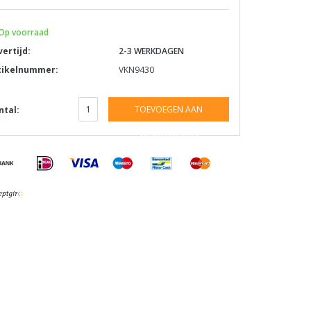
Op voorraad
vertijd:
2-3 WERKDAGEN
tikelnummer:
VKN9430
TOEVOEGEN AAN
ntal:
WINKELWAGEN