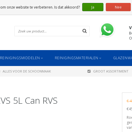
 om onze website te verbeteren. Is dat akkoord?
Ja
Nee
V
B
O
REINIGINGSMIDDELEN
REINIGINGSMATERIALEN
GLAZENWA
ALLES VOOR DE SCHOONMAAK
GROOT ASSORTIMENT
RVS 5L Can RVS
€ 4
€45
Roe
ges
van