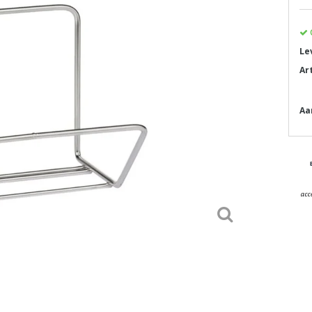
Le
Ar
Aa