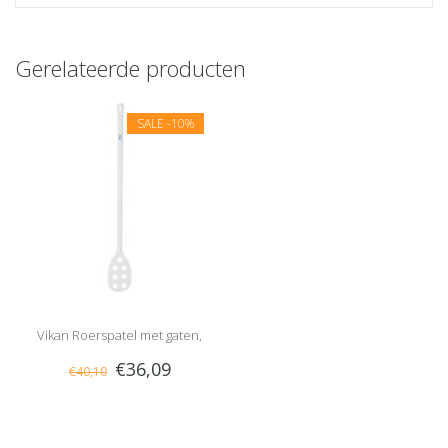
Gerelateerde producten
SALE
-10%
Vikan Roerspatel met gaten,
€36,09
€40,10
lange steel Wit