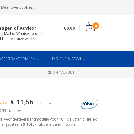
INLOGGEN
REGISTREREN
Meer over cookies »
0
ragen of Advies?
€0,00
el, Mail of WhatsApp ons!
f bezoek onze winkel
SSERSMATERIALEN
HYGIËNE & AFVAL
AFHAALPUNT
€ 11,56
2,85
Excl. btw
,99 Incl. btw
serveonderdeel bandmodule voor 1011x Hygienic Hi-Flex
hangsysteem & 1013x rubbere band module