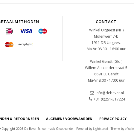
BETAALMETHODEN
CONTACT
Winkel Uitgeest (NH)
Molenwerf 7-b
1911 DB Uitgeest
Ma-Vr 08:30 - 16:00 uur
Winkel Gendt (Gld.)
Willem Alexanderstraat 5
6691 EE Gendt
Ma-Vr 8:00 - 17:00 uur
info@debever.nl
+31 (0)251-317224
NDEN & RETOURNEREN
ALGEMENE VOORWAARDEN
PRIVACY POLICY
 Copyright 2026 De Bever Schoonmaak Groothandel - Powered by
Lightspeed
- Theme by
eFusi