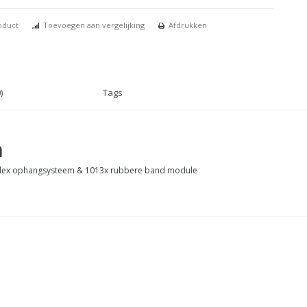
oduct
Toevoegen aan vergelijking
Afdrukken
)
Tags
m
Flex ophangsysteem & 1013x rubbere band module