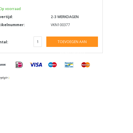
Op voorraad
vertijd:
2-3 WERKDAGEN
tikelnummer:
VKN100377
TOEVOEGEN AAN
ntal:
WINKELWAGEN