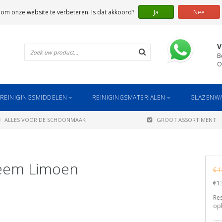
 om onze website te verbeteren. Is dat akkoord?
Ja
Nee
V
B
O
REINIGINGSMIDDELEN
REINIGINGSMATERIALEN
GLAZENWA
ALLES VOOR DE SCHOONMAAK
GROOT ASSORTIMENT
teem Limoen
€ 1
€13
Re
op