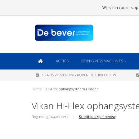
GRATIS VERZENDING
BOVEN DE € 100 EX.BTW
Wij slaan cookies op
DAARONDER
€ 6,95 (NL)
OF
€ 8,95 (BE/DE)
ACTIES
REINIGINGSMACHINES
GRATIS VERZENDING BOVEN DE € 100 EX.BTW
Home
/
Hi-Flex ophangsysteem Limoen
Vikan Hi-Flex ophangsys
Nog niet gewaardeerd
|
Schrijf je eigen review