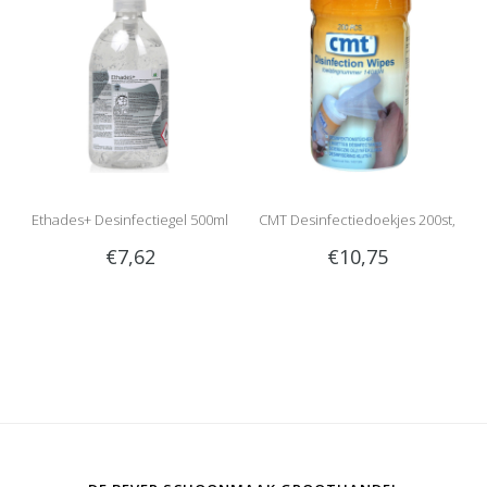
Ethades+ Desinfectiegel 500ml
CMT Desinfectiedoekjes 200st,
€7,62
€10,75
Wit