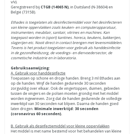
v/v).
Geregistreerd bij
CTGB (14065 N)
, in Duitsland (N-38604) en
België (7315B).
Ethades is toegelaten als desinfectiemiddel voor het desinfecteren
van kleine oppervlakken zoals keuken- en computerapparatuur,
instrumenten, meubilair, sanitair, vitrines en machines. Kan
toegepast worden in (sport) kantines. horeca, keukens, bakkerijen,
slagerijen etc. Nooit direct in contact brengen met levensmiddelen.
Tevens is het product toegelaten voor gebruik als handdesinfectie
in de gezondheidszorg, de voedings- en diervoedersector, de
cosmetische industrie en in laboratoria.
Gebruiksaanwijzing:
A. Gebruik voor handdesinfectie
Toepassen op schone en droge handen. Breng 3 ml Ethades aan
op de handen. Wrijf de handen gedurende 30 seconden
zorgvuldig over elkaar. Ook de vingertoppen, duimen, gebieden
tussen de vingers en de polsen moeten grondig met het middel
worden ingewreven. Zorg dat de handen gedurende de volledige
inwerktijd van 30 seconden nat blijven. Daarna de handen goed
laten drogen.
Minimale inwerktijd: 30 seconden
(coronavirus 60 seconden).
B. Gebruik als desinfectiemiddel voor kleine oppervlakken
Het middel is met name bestemd voor het behandelen van kleine