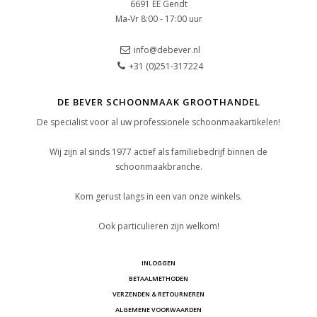
6691 EE Gendt
Ma-Vr 8:00 - 17:00 uur
info@debever.nl
+31 (0)251-317224
DE BEVER SCHOONMAAK GROOTHANDEL
De specialist voor al uw professionele schoonmaakartikelen!
Wij zijn al sinds 1977 actief als familiebedrijf binnen de
schoonmaakbranche.
Kom gerust langs in een van onze winkels.
Ook particulieren zijn welkom!
INLOGGEN
BETAALMETHODEN
VERZENDEN & RETOURNEREN
ALGEMENE VOORWAARDEN