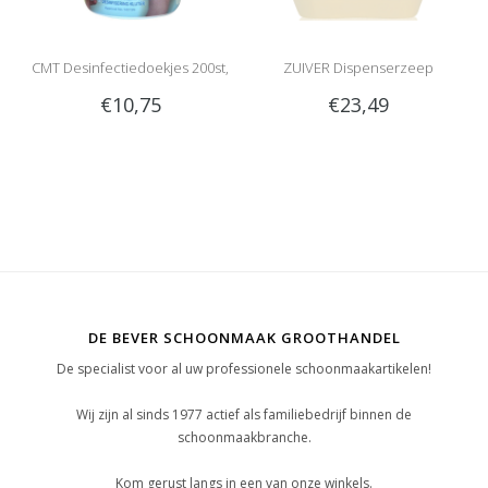
CMT Desinfectiedoekjes 200st,
ZUIVER Dispenserzeep
€10,75
€23,49
Wit
Desinfect 5L
DE BEVER SCHOONMAAK GROOTHANDEL
De specialist voor al uw professionele schoonmaakartikelen!
Wij zijn al sinds 1977 actief als familiebedrijf binnen de
schoonmaakbranche.
Kom gerust langs in een van onze winkels.