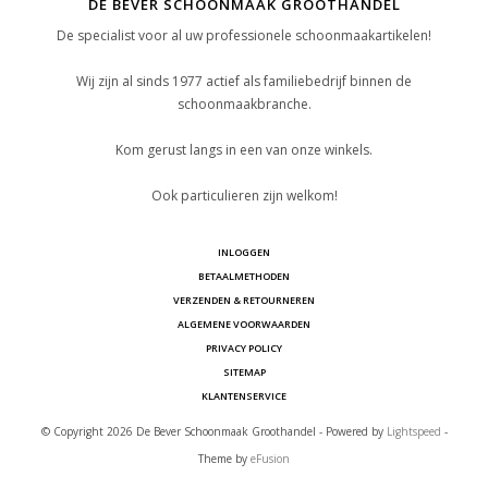
DE BEVER SCHOONMAAK GROOTHANDEL
De specialist voor al uw professionele schoonmaakartikelen!
Wij zijn al sinds 1977 actief als familiebedrijf binnen de
schoonmaakbranche.
Kom gerust langs in een van onze winkels.
Ook particulieren zijn welkom!
INLOGGEN
BETAALMETHODEN
VERZENDEN & RETOURNEREN
ALGEMENE VOORWAARDEN
PRIVACY POLICY
SITEMAP
KLANTENSERVICE
© Copyright 2026 De Bever Schoonmaak Groothandel - Powered by
Lightspeed
-
Theme by
eFusion