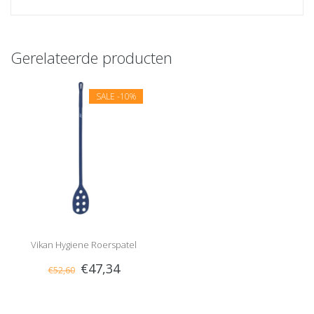
Gerelateerde producten
SALE
-10%
Vikan Hygiene Roerspatel
€47,34
€52,60
Detect.