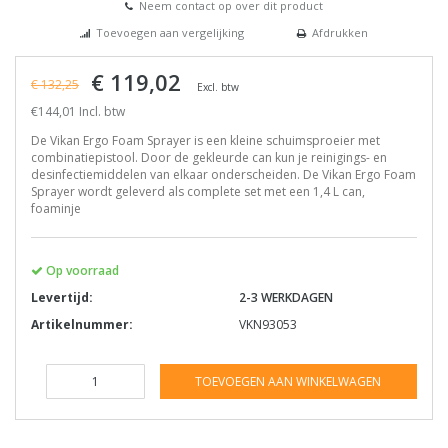
Neem contact op over dit product
Toevoegen aan vergelijking
Afdrukken
€ 119,02
€ 132,25
Excl. btw
€144,01 Incl. btw
De Vikan Ergo Foam Sprayer is een kleine schuimsproeier met
combinatiepistool. Door de gekleurde can kun je reinigings- en
desinfectiemiddelen van elkaar onderscheiden. De Vikan Ergo Foam
Sprayer wordt geleverd als complete set met een 1,4 L can,
foaminje
Op voorraad
Levertijd:
2-3 WERKDAGEN
Artikelnummer:
VKN93053
TOEVOEGEN AAN WINKELWAGEN