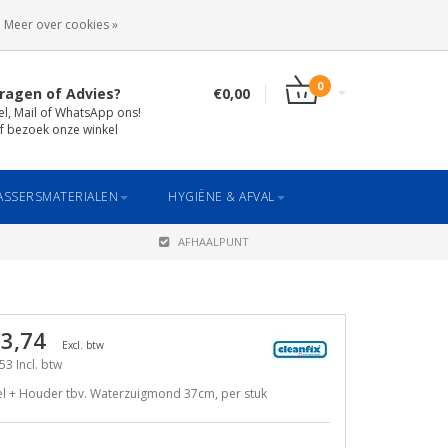
INLOGGEN
REGISTREREN
Meer over cookies »
0
ragen of Advies?
€0,00
el, Mail of WhatsApp ons!
f bezoek onze winkel
SSERSMATERIALEN
HYGIËNE & AFVAL
AFHAALPUNT
 3,74
Excl. btw
53 Incl. btw
el + Houder tbv. Waterzuigmond 37cm, per stuk