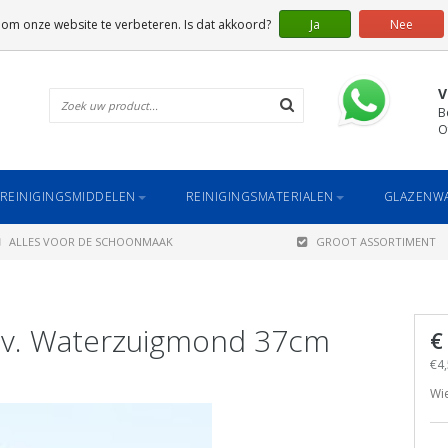
 om onze website te verbeteren. Is dat akkoord?
Ja
Nee
V
B
O
REINIGINGSMIDDELEN
REINIGINGSMATERIALEN
GLAZENWA
ALLES VOOR DE SCHOONMAAK
GROOT ASSORTIMENT
tbv. Waterzuigmond 37cm
€
€4,
Wi