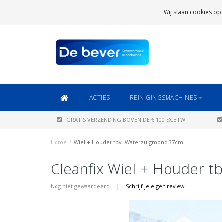
GRATIS VERZENDING
BOVEN DE € 100 EX.BTW
Wij slaan cookies op
DAARONDER
€ 6,95 (NL)
OF
€ 8,95 (BE/DE)
ACTIES
REINIGINGSMACHINES
GRATIS VERZENDING BOVEN DE € 100 EX.BTW
Home
/
Wiel + Houder tbv. Waterzuigmond 37cm
Cleanfix Wiel + Houder 
Nog niet gewaardeerd
|
Schrijf je eigen review