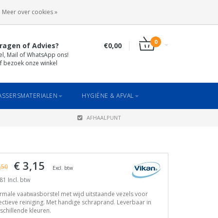
INLOGGEN
REGISTREREN
Meer over cookies »
0
ragen of Advies?
€0,00
el, Mail of WhatsApp ons!
f bezoek onze winkel
SSERSMATERIALEN
HYGIËNE & AFVAL
AFHAALPUNT
€ 3,15
,50
Excl. btw
81 Incl. btw
male vaatwasborstel met wijd uitstaande vezels voor
ectieve reiniging. Met handige schraprand. Leverbaar in
schillende kleuren.