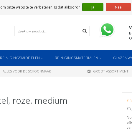
 om onze website te verbeteren. Is dat akkoord?
Ja
Nee
V
B
O
REINIGINGSMIDDELEN
REINIGINGSMATERIALEN
GLAZENWA
ALLES VOOR DE SCHOONMAAK
GROOT ASSORTIMENT
el, roze, medium
€ 3
€3,
Nor
eff
ver