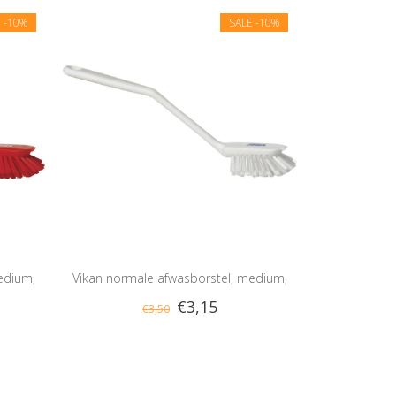
E
-10%
SALE
-10%
edium,
Vikan normale afwasborstel, medium,
€3,15
€3,50