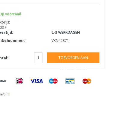
Op voorraad
kprijs:
00 /
vertijd:
2-3 WERKDAGEN
tikelnummer:
VKN42371
TOEVOEGEN AAN
ntal:
WINKELWAGEN