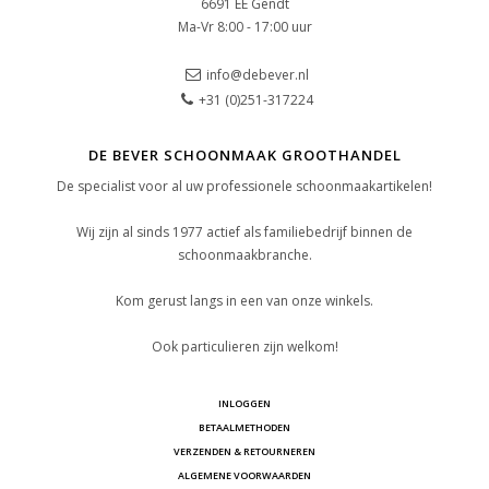
6691 EE Gendt
Ma-Vr 8:00 - 17:00 uur
info@debever.nl
+31 (0)251-317224
DE BEVER SCHOONMAAK GROOTHANDEL
De specialist voor al uw professionele schoonmaakartikelen!
Wij zijn al sinds 1977 actief als familiebedrijf binnen de
schoonmaakbranche.
Kom gerust langs in een van onze winkels.
Ook particulieren zijn welkom!
INLOGGEN
BETAALMETHODEN
VERZENDEN & RETOURNEREN
ALGEMENE VOORWAARDEN