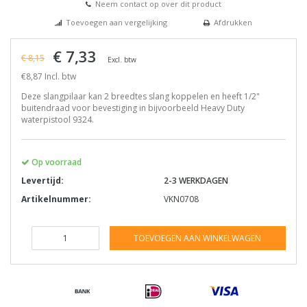
Neem contact op over dit product
Toevoegen aan vergelijking
Afdrukken
€ 7,33
€ 8,15
Excl. btw
€8,87 Incl. btw
Deze slangpilaar kan 2 breedtes slang koppelen en heeft 1/2"
buitendraad voor bevestiging in bijvoorbeeld Heavy Duty
waterpistool 9324.
Op voorraad
Levertijd:
2-3 WERKDAGEN
Artikelnummer:
VKN0708
TOEVOEGEN AAN WINKELWAGEN