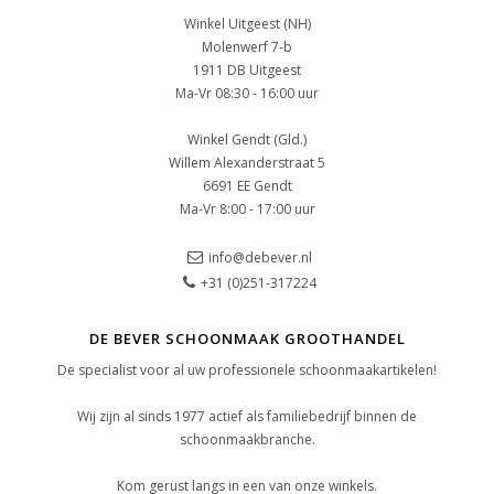
Winkel Uitgeest (NH)
Molenwerf 7-b
1911 DB Uitgeest
Ma-Vr 08:30 - 16:00 uur
Winkel Gendt (Gld.)
Willem Alexanderstraat 5
6691 EE Gendt
Ma-Vr 8:00 - 17:00 uur
info@debever.nl
+31 (0)251-317224
DE BEVER SCHOONMAAK GROOTHANDEL
De specialist voor al uw professionele schoonmaakartikelen!
Wij zijn al sinds 1977 actief als familiebedrijf binnen de
schoonmaakbranche.
Kom gerust langs in een van onze winkels.