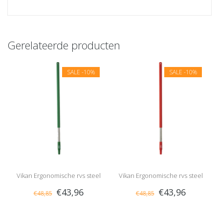
Gerelateerde producten
SALE
-10%
SALE
-10%
Vikan Ergonomische rvs steel
Vikan Ergonomische rvs steel
€43,96
€43,96
€48,85
€48,85
kort 100 cm, Groen
kort 100 cm, Rood