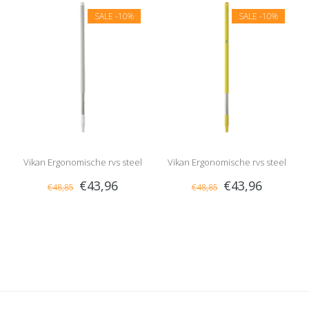
SALE
-10%
SALE
-10%
Vikan Ergonomische rvs steel
Vikan Ergonomische rvs steel
€43,96
€43,96
€48,85
€48,85
kort 100 cm, Wit
kort 100 cm, Geel