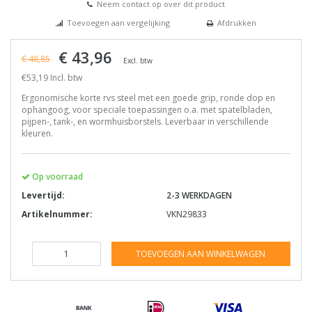
Neem contact op over dit product
Toevoegen aan vergelijking
Afdrukken
€ 43,96
€ 48,85
Excl. btw
€53,19 Incl. btw
Ergonomische korte rvs steel met een goede grip, ronde dop en
ophangoog, voor speciale toepassingen o.a. met spatelbladen,
pijpen-, tank-, en wormhuisborstels. Leverbaar in verschillende
kleuren.
Op voorraad
Levertijd:
2-3 WERKDAGEN
Artikelnummer:
VKN29833
TOEVOEGEN AAN WINKELWAGEN