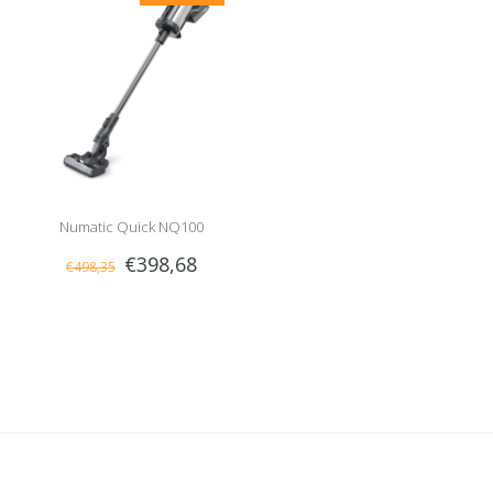
Numatic Quick NQ100
€398,68
€498,35
Steelstofzuiger, Graphite