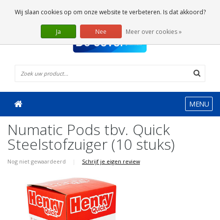
0 Artikelen
Wij slaan cookies op om onze website te verbeteren. Is dat akkoord?
Ja
Nee
Meer over cookies »
MENU
Numatic Pods tbv. Quick
Steelstofzuiger (10 stuks)
Nog niet gewaardeerd
|
Schrijf je eigen review