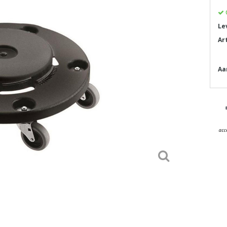
Le
Ar
Aa