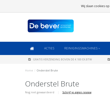
GRATIS VERZENDING
BOVEN DE € 100 EX.BTW
Wij slaan cookies op
DAARONDER
€ 6,95 (NL)
OF
€ 8,95 (BE/DE)
ACTIES
REINIGINGSMACHINES
GRATIS VERZENDING BOVEN DE € 100 EX.BTW
Home
/
Onderstel Brute
Onderstel Brute
Nog niet gewaardeerd
|
Schrijf je eigen review