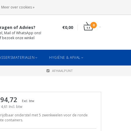
INLOGGEN
REGISTREREN
Meer over cookies »
0
ragen of Advies?
€0,00
el, Mail of WhatsApp ons!
f bezoek onze winkel
SSERSMATERIALEN
HYGIËNE & AFVAL
AFHAALPUNT
 94,72
Excl. btw
4,61 Incl. btw
rijdbaar onderstel met 5 zwenkwielen voor de ronde
te containers.