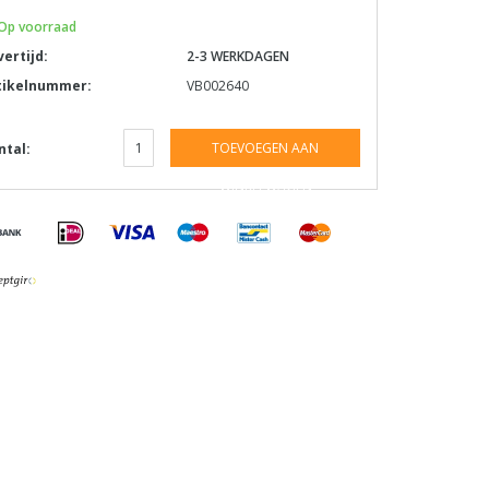
Op voorraad
vertijd:
2-3 WERKDAGEN
tikelnummer:
VB002640
TOEVOEGEN AAN
ntal:
WINKELWAGEN