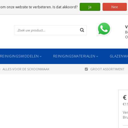
 om onze website te verbeteren. Is dat akkoord?
Ja
Nee
V
B
O
REINIGINGSMIDDELEN
REINIGINGSMATERIALEN
GLAZENWA
ALLES VOOR DE SCHOONMAAK
GROOT ASSORTIMENT
€
€11
Ver
Bru