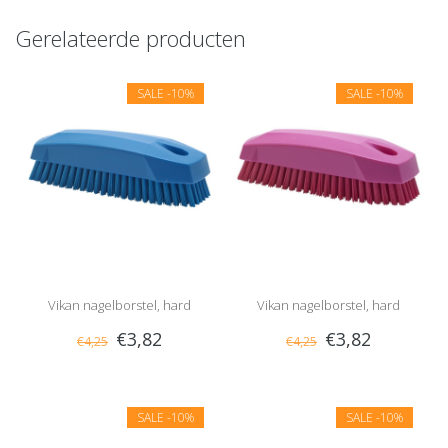
Gerelateerde producten
SALE
-10%
SALE
-10%
Vikan nagelborstel, hard
Vikan nagelborstel, hard
€3,82
€3,82
€4,25
€4,25
SALE
-10%
SALE
-10%