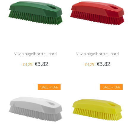
Vikan nagelborstel, hard
Vikan nagelborstel, hard
€3,82
€3,82
€4,25
€4,25
SALE
-10%
SALE
-10%