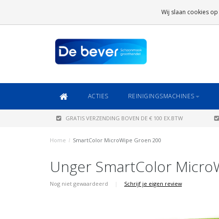
GRATIS VERZENDING
BOVEN DE € 100 EX.BTW
Wij slaan cookies op
DAARONDER
€ 6,95 (NL)
OF
€ 8,95 (BE/DE)
ACTIES
REINIGINGSMACHINES
GRATIS VERZENDING BOVEN DE € 100 EX.BTW
Home
/
SmartColor MicroWipe Groen 200
Unger SmartColor Micro
Nog niet gewaardeerd
|
Schrijf je eigen review