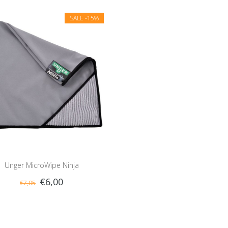
SALE
-15%
Unger MicroWipe Ninja
€6,00
€7,05