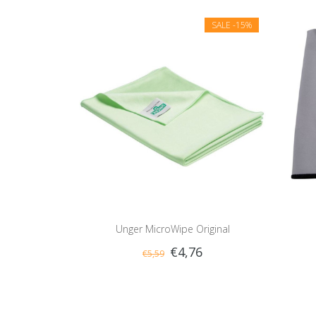
SALE
-15%
Unger MicroWipe Original
€4,76
€5,59