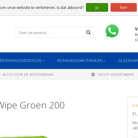
 om onze website te verbeteren. Is dat akkoord?
Ja
Nee
V
B
O
REINIGINGSMIDDELEN
REINIGINGSMATERIALEN
GLAZENWA
ALLES VOOR DE SCHOONMAAK
GROOT ASSORTIMENT
Wipe Groen 200
€ 1
€1,
Mi
(4