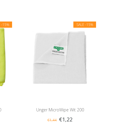
E
-15%
SALE
-15%
0
Unger MicroWipe Wit 200
€1,22
€1,44