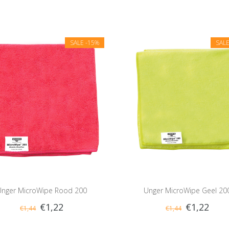
SALE
-15%
SAL
Unger MicroWipe Rood 200
Unger MicroWipe Geel 20
€1,22
€1,22
€1,44
€1,44