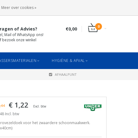
INLOGGEN
REGISTREREN
Meer over cookies »
0
ragen of Advies?
€0,00
el, Mail of WhatsApp ons!
f bezoek onze winkel
SSERSMATERIALEN
HYGIËNE & AFVAL
AFHAALPUNT
€ 1,22
,44
Excl. btw
48 Incl. btw
crovezeldoek voor het zwaardere schoonmaakwerk.
0x40cm)