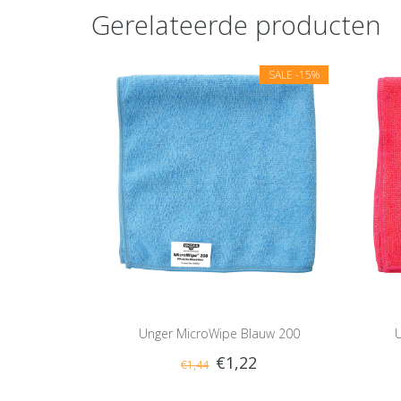
Gerelateerde producten
SALE
-15%
Unger MicroWipe Blauw 200
€1,22
€1,44