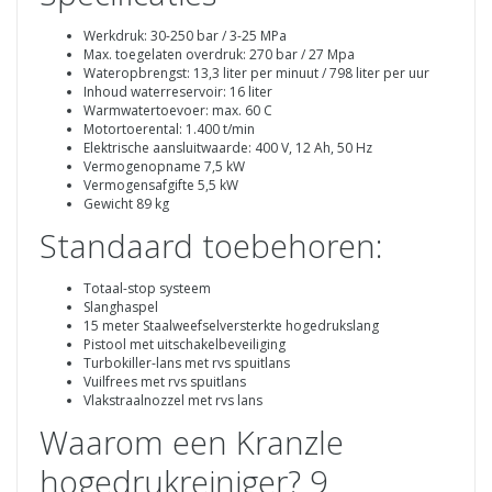
Werkdruk: 30-250 bar / 3-25 MPa
Max. toegelaten overdruk: 270 bar / 27 Mpa
Wateropbrengst: 13,3 liter per minuut / 798 liter per uur
Inhoud waterreservoir: 16 liter
Warmwatertoevoer: max. 60 C
Motortoerental: 1.400 t/min
Elektrische aansluitwaarde: 400 V, 12 Ah, 50 Hz
Vermogenopname 7,5 kW
Vermogensafgifte 5,5 kW
Gewicht 89 kg
Standaard toebehoren:
Totaal-stop systeem
Slanghaspel
15 meter Staalweefselversterkte hogedrukslang
Pistool met uitschakelbeveiliging
Turbokiller-lans met rvs spuitlans
Vuilfrees met rvs spuitlans
Vlakstraalnozzel met rvs lans
Waarom een Kranzle
hogedrukreiniger? 9