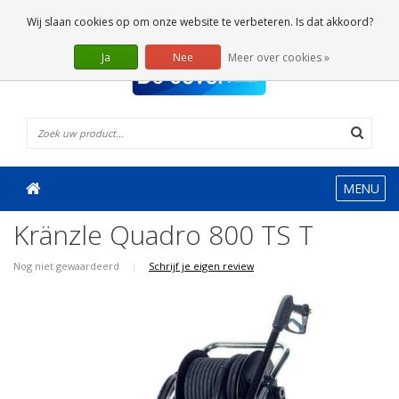
0 Artikelen
Wij slaan cookies op om onze website te verbeteren. Is dat akkoord?
Ja
Nee
Meer over cookies »
MENU
Kränzle Quadro 800 TS T
Nog niet gewaardeerd
|
Schrijf je eigen review