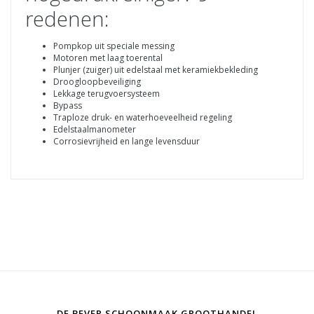
redenen:
Pompkop uit speciale messing
Motoren met laag toerental
Plunjer (zuiger) uit edelstaal met keramiekbekleding
Droogloopbeveiliging
Lekkage terugvoersysteem
Bypass
Traploze druk- en waterhoeveelheid regeling
Edelstaalmanometer
Corrosievrijheid en lange levensduur
DE BEVER SCHOONMAAK GROOTHANDEL