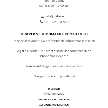
6691 EE Gendt
Ma-Vr 8:00 - 17:00 uur
info@debever.nl
+31 (0)251-317224
DE BEVER SCHOONMAAK GROOTHANDEL
De specialist voor al uw professionele schoonmaakartikelen!
Wij zijn al sinds 1977 actief als familiebedrijf binnen de
schoonmaakbranche.
Kom gerust langs in een van onze winkels.
Ook particulieren zijn welkom!
INLOGGEN
BETAALMETHODEN
VERZENDEN & RETOURNEREN
ALGEMENE VOORWAARDEN