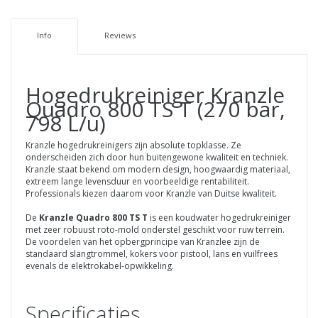
Info
Reviews
Hogedrukreiniger Kranzle
Quadro 800 TS T (270 bar,
798 L/u)
Kranzle hogedrukreinigers zijn absolute topklasse. Ze
onderscheiden zich door hun buitengewone kwaliteit en techniek.
Kranzle staat bekend om modern design, hoogwaardig materiaal,
extreem lange levensduur en voorbeeldige rentabiliteit.
Professionals kiezen daarom voor Kranzle van Duitse kwaliteit.
De
Kranzle Quadro 800 TS T
is een koudwater hogedrukreiniger
met zeer robuust roto-mold onderstel geschikt voor ruw terrein.
De voordelen van het opbergprincipe van Kranzlee zijn de
standaard slangtrommel, kokers voor pistool, lans en vuilfrees
evenals de elektrokabel-opwikkeling.
Specificaties