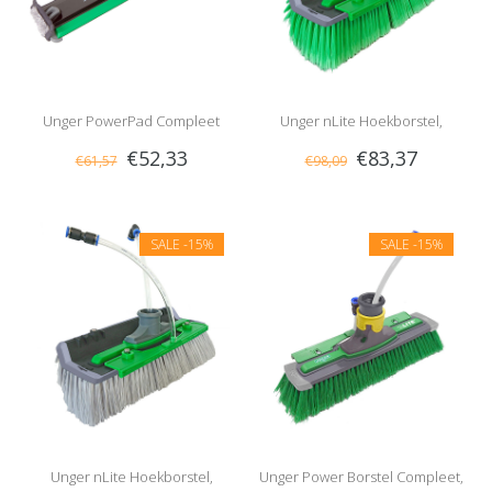
Unger PowerPad Compleet
Unger nLite Hoekborstel,
€52,33
€83,37
€61,57
€98,09
Gespleten
SALE
-15%
SALE
-15%
Unger nLite Hoekborstel,
Unger Power Borstel Compleet,