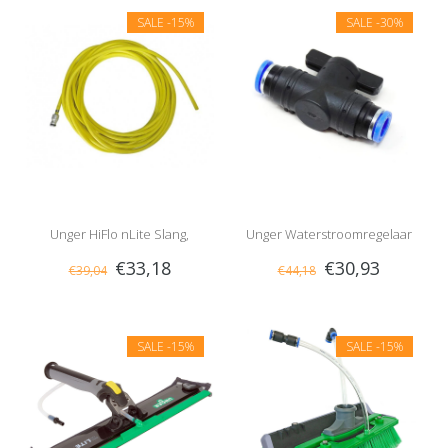
SALE
-15%
SALE
-30%
Unger HiFlo nLite Slang,
Unger Waterstroomregelaar
€33,18
€30,93
€39,04
€44,18
Compleet
SALE
-15%
SALE
-15%