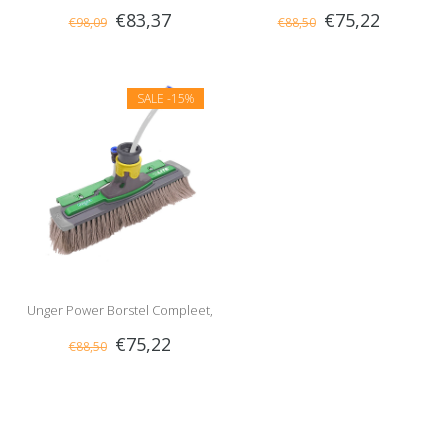
€83,37
€75,22
€98,09
€88,50
Ongespleten
Groen
SALE
-15%
Unger Power Borstel Compleet,
€75,22
€88,50
Grijs