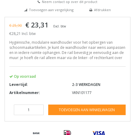
Neem contact op over dit product
Toevoegen aan vergelijking
Afdrukken
€ 23,31
€ 25,90
Excl. btw
€28,21 Incl. btw
Hygiënische, modulaire wandhouder voor het opbergen van
schoonmaakartikelen. Je kunt de wandhouder naar wens aanpassen
en in iedere ruimte ophangen. De rail bevestig je eenvoudig aan de
muur: je hoeft de rail alleen maar via de linker- of rechterkant over
Op voorraad
Levertijd:
2-3 WERKDAGEN
Artikelnummer:
VKN101177
TOEVOEGEN AAN WINKELWAGEN