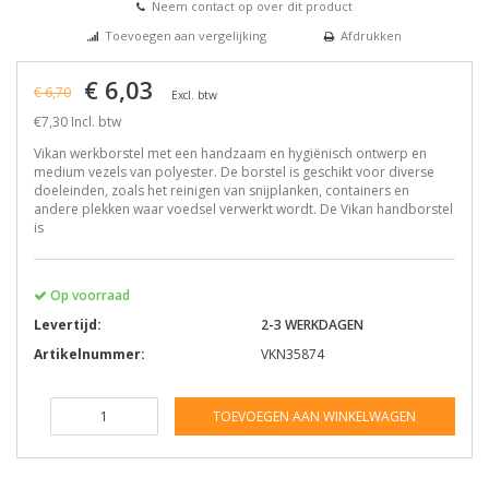
Neem contact op over dit product
Toevoegen aan vergelijking
Afdrukken
€ 6,03
€ 6,70
Excl. btw
€7,30 Incl. btw
Vikan werkborstel met een handzaam en hygiënisch ontwerp en
medium vezels van polyester. De borstel is geschikt voor diverse
doeleinden, zoals het reinigen van snijplanken, containers en
andere plekken waar voedsel verwerkt wordt. De Vikan handborstel
is
Op voorraad
Levertijd:
2-3 WERKDAGEN
Artikelnummer:
VKN35874
TOEVOEGEN AAN WINKELWAGEN