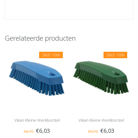
Gerelateerde producten
SALE
-10%
SALE
-10%
Vikan Kleine Werkborstel
Vikan Kleine Werkborstel
€6,03
€6,03
€6,70
€6,70
Medium Blauw
Medium Groen