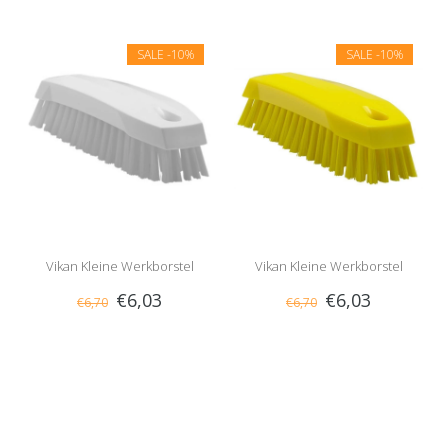
SALE
-10%
SALE
-10%
Vikan Kleine Werkborstel
Vikan Kleine Werkborstel
€6,03
€6,03
€6,70
€6,70
Medium Wit
Medium Geel