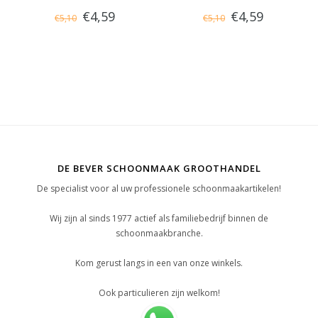
€4,59
€4,59
€5,10
€5,10
met Schraper, Blauw
met Schraper, Rood
DE BEVER SCHOONMAAK GROOTHANDEL
De specialist voor al uw professionele schoonmaakartikelen!
Wij zijn al sinds 1977 actief als familiebedrijf binnen de
schoonmaakbranche.
Kom gerust langs in een van onze winkels.
Ook particulieren zijn welkom!