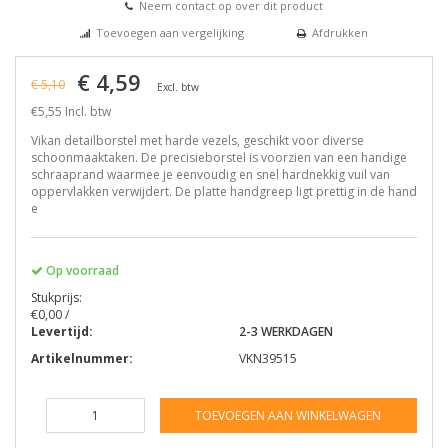
Neem contact op over dit product
Toevoegen aan vergelijking
Afdrukken
€ 4,59
€ 5,10
Excl. btw
€5,55 Incl. btw
Vikan detailborstel met harde vezels, geschikt voor diverse
schoonmaaktaken. De precisieborstel is voorzien van een handige
schraaprand waarmee je eenvoudig en snel hardnekkig vuil van
oppervlakken verwijdert. De platte handgreep ligt prettig in de hand
e
Op voorraad
Stukprijs:
€0,00 /
Levertijd:
2-3 WERKDAGEN
Artikelnummer:
VKN39515
TOEVOEGEN AAN WINKELWAGEN