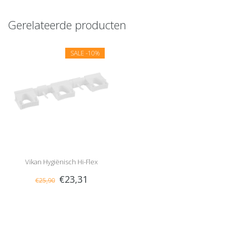
Gerelateerde producten
SALE
-10%
Vikan Hygiënisch Hi-Flex
€23,31
€25,90
Ophangsysteem Wit