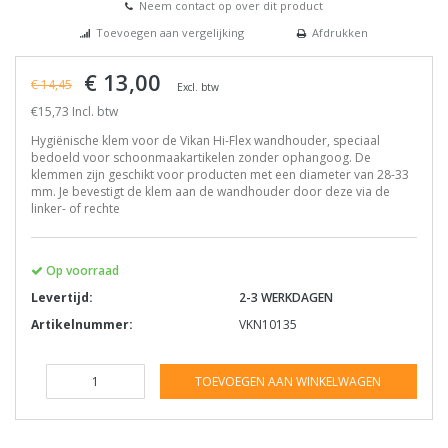
Neem contact op over dit product
Toevoegen aan vergelijking
Afdrukken
€ 13,00
€ 14,45
Excl. btw
€15,73 Incl. btw
Hygiënische klem voor de Vikan Hi-Flex wandhouder, speciaal
bedoeld voor schoonmaakartikelen zonder ophangoog. De
klemmen zijn geschikt voor producten met een diameter van 28-33
mm. Je bevestigt de klem aan de wandhouder door deze via de
linker- of rechte
Op voorraad
Levertijd:
2-3 WERKDAGEN
Artikelnummer:
VKN10135
TOEVOEGEN AAN WINKELWAGEN