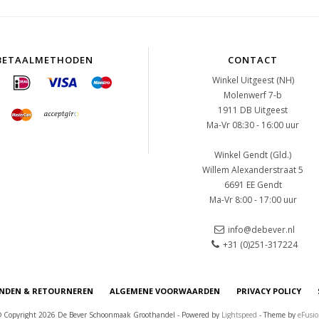
BETAALMETHODEN
CONTACT
Winkel Uitgeest (NH)
Molenwerf 7-b
1911 DB Uitgeest
Ma-Vr 08:30 - 16:00 uur
Winkel Gendt (Gld.)
Willem Alexanderstraat 5
6691 EE Gendt
Ma-Vr 8:00 - 17:00 uur
info@debever.nl
+31 (0)251-317224
NDEN & RETOURNEREN
ALGEMENE VOORWAARDEN
PRIVACY POLICY
 Copyright 2026 De Bever Schoonmaak Groothandel - Powered by
Lightspeed
- Theme by
eFusi