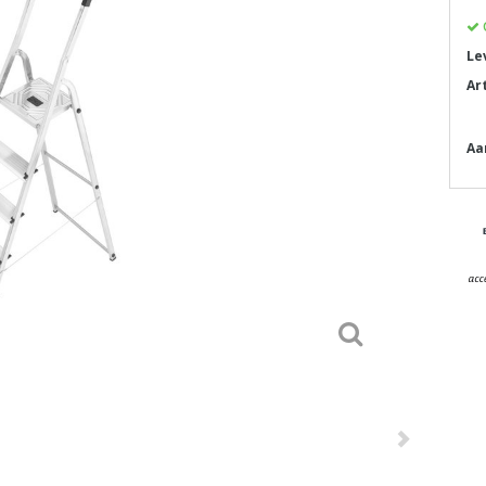
Le
Ar
Aa