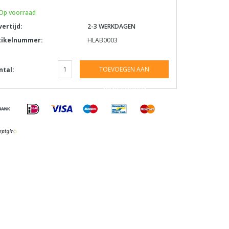
Op voorraad
vertijd:
2-3 WERKDAGEN
tikelnummer:
HLAB0003
TOEVOEGEN AAN
ntal:
WINKELWAGEN