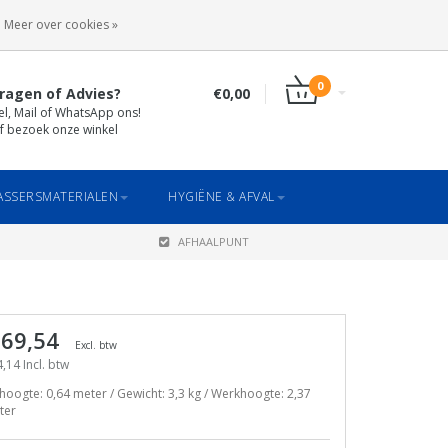
INLOGGEN
REGISTREREN
Meer over cookies »
0
ragen of Advies?
€0,00
el, Mail of WhatsApp ons!
f bezoek onze winkel
SSERSMATERIALEN
HYGIËNE & AFVAL
AFHAALPUNT
 69,54
Excl. btw
,14 Incl. btw
hoogte: 0,64 meter / Gewicht: 3,3 kg / Werkhoogte: 2,37
ter