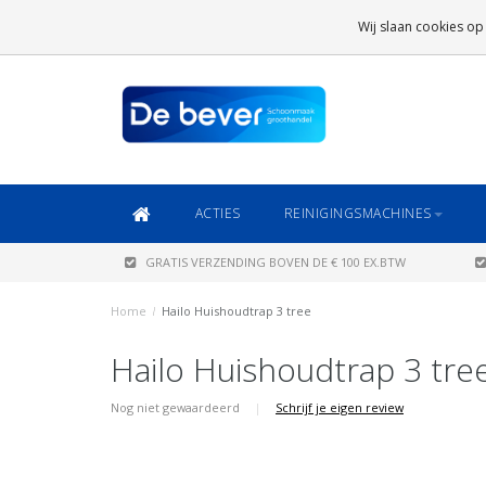
GRATIS VERZENDING
BOVEN DE € 100 EX.BTW
Wij slaan cookies op
DAARONDER
€ 6,95 (NL)
OF
€ 8,95 (BE/DE)
ACTIES
REINIGINGSMACHINES
GRATIS VERZENDING BOVEN DE € 100 EX.BTW
Home
/
Hailo Huishoudtrap 3 tree
Hailo Huishoudtrap 3 tre
Nog niet gewaardeerd
|
Schrijf je eigen review