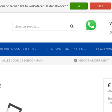
 om onze website te verbeteren. Is dat akkoord?
Ja
Nee
V
B
O
REINIGINGSMIDDELEN
REINIGINGSMATERIALEN
GLAZENWA
ALLES VOOR DE SCHOONMAAK
GROOT ASSORTIMENT
e
€
€84
Sta
me