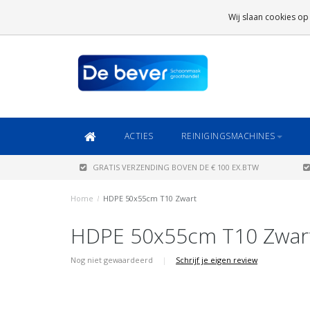
GRATIS VERZENDING
BOVEN DE € 100 EX.BTW
Wij slaan cookies op
DAARONDER
€ 6,95 (NL)
OF
€ 8,95 (BE/DE)
ACTIES
REINIGINGSMACHINES
GRATIS VERZENDING BOVEN DE € 100 EX.BTW
Home
/
HDPE 50x55cm T10 Zwart
HDPE 50x55cm T10 Zwar
Nog niet gewaardeerd
|
Schrijf je eigen review