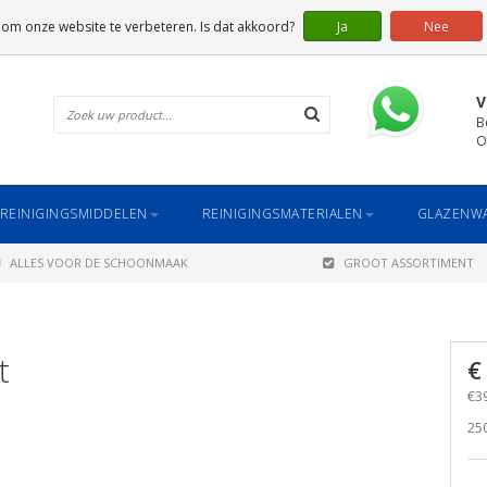
 om onze website te verbeteren. Is dat akkoord?
Ja
Nee
V
B
O
REINIGINGSMIDDELEN
REINIGINGSMATERIALEN
GLAZENWA
ALLES VOOR DE SCHOONMAAK
GROOT ASSORTIMENT
t
€
€39
250