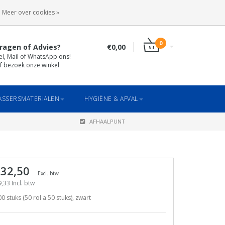
INLOGGEN
REGISTREREN
Meer over cookies »
0
ragen of Advies?
€0,00
el, Mail of WhatsApp ons!
f bezoek onze winkel
SSERSMATERIALEN
HYGIËNE & AFVAL
AFHAALPUNT
 32,50
Excl. btw
,33 Incl. btw
0 stuks (50 rol a 50 stuks), zwart