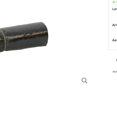
Le
Ar
Aa