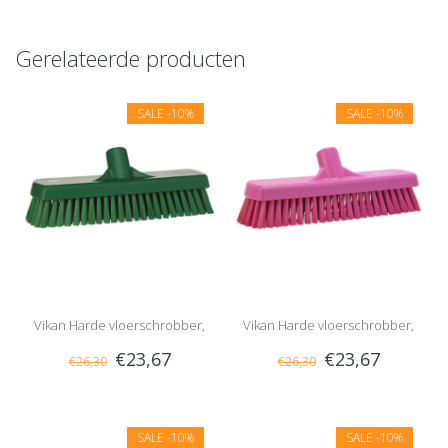
Gerelateerde producten
SALE
-10%
SALE
-10%
Vikan Harde vloerschrobber,
Vikan Harde vloerschrobber,
€23,67
€23,67
€26,30
€26,30
Groen
Roze
SALE
-10%
SALE
-10%