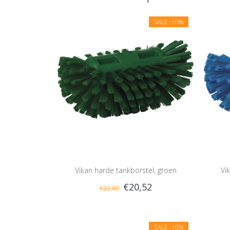
SALE
-10%
Vikan harde tankborstel, groen
Vi
€20,52
€22,80
SALE
-10%