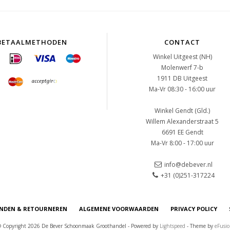
BETAALMETHODEN
CONTACT
Winkel Uitgeest (NH)
Molenwerf 7-b
1911 DB Uitgeest
Ma-Vr 08:30 - 16:00 uur
Winkel Gendt (Gld.)
Willem Alexanderstraat 5
6691 EE Gendt
Ma-Vr 8:00 - 17:00 uur
info@debever.nl
+31 (0)251-317224
NDEN & RETOURNEREN
ALGEMENE VOORWAARDEN
PRIVACY POLICY
 Copyright 2026 De Bever Schoonmaak Groothandel - Powered by
Lightspeed
- Theme by
eFusi