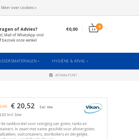
INLOGGEN
REGISTREREN
Meer over cookies »
0
ragen of Advies?
€0,00
el, Mail of WhatsApp ons!
f bezoek onze winkel
SSERSMATERIALEN
HYGIËNE & AFVAL
AFHAALPUNT
€ 20,52
2,80
Excl. btw
,83 Incl. btw
de tankborstel voor reiniging van goten, tanks en
tainers. In zwart met name geschikt voor afvoergoten,
albakken, vuilcontainers, stortkokers en dergelijke.