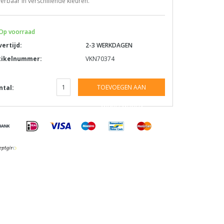
erbaar in verschillende kleuren.
Op voorraad
vertijd:
2-3 WERKDAGEN
tikelnummer:
VKN70374
TOEVOEGEN AAN
ntal:
WINKELWAGEN