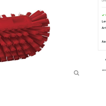
Lev
Le
Ar
Aa