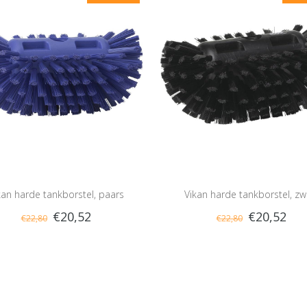
kan harde tankborstel, paars
Vikan harde tankborstel, zw
€20,52
€20,52
€22,80
€22,80