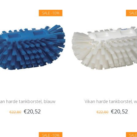
SALE
-10%
SAL
kan harde tankborstel, blauw
Vikan harde tankborstel, w
€20,52
€20,52
€22,80
€22,80
SALE
-10%
SAL