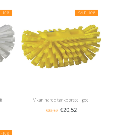
E
-10%
SALE
-10%
it
Vikan harde tankborstel, geel
€20,52
€22,80
E
-10%