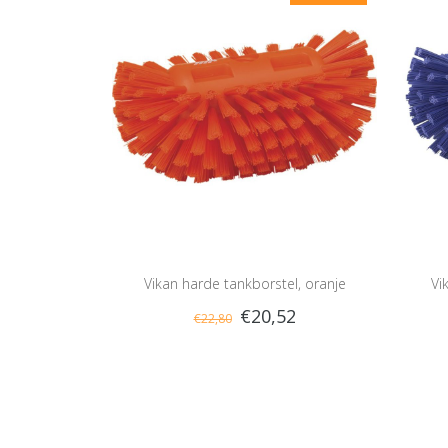
Vikan harde tankborstel, oranje
Vi
€20,52
€22,80