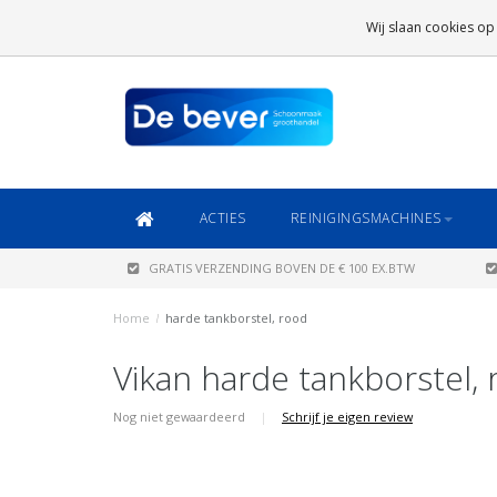
GRATIS VERZENDING
BOVEN DE € 100 EX.BTW
Wij slaan cookies op
DAARONDER
€ 6,95 (NL)
OF
€ 8,95 (BE/DE)
ACTIES
REINIGINGSMACHINES
GRATIS VERZENDING BOVEN DE € 100 EX.BTW
Home
/
harde tankborstel, rood
Vikan harde tankborstel,
Nog niet gewaardeerd
|
Schrijf je eigen review