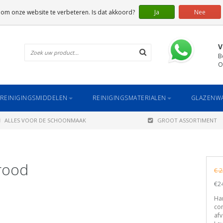
 om onze website te verbeteren. Is dat akkoord?
Ja
Nee
V
B
O
REINIGINGSMIDDELEN
REINIGINGSMATERIALEN
GLAZENWA
ALLES VOOR DE SCHOONMAAK
GROOT ASSORTIMENT
 rood
€ 2
€24
Har
con
afv