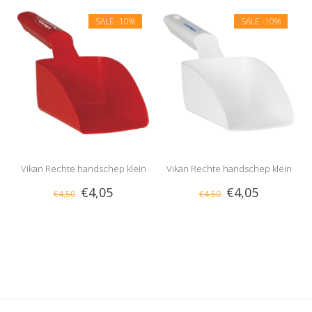
SALE
-10%
SALE
-10%
Vikan Rechte handschep klein
Vikan Rechte handschep klein
€4,05
€4,05
€4,50
€4,50
0.5 liter Rood
0.5 liter Wit