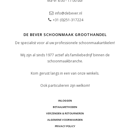
Ma-Vr 8:00 - 17:00 uur
info@debever.nl
+31 (0)251-317224
DE BEVER SCHOONMAAK GROOTHANDEL
De specialist voor al uw professionele schoonmaakartikelen!
Wij zijn al sinds 1977 actief als familiebedrijf binnen de
schoonmaakbranche.
Kom gerust langs in een van onze winkels.
Ook particulieren zijn welkom!
INLOGGEN
BETAALMETHODEN
VERZENDEN & RETOURNEREN
ALGEMENE VOORWAARDEN
PRIVACY POLICY