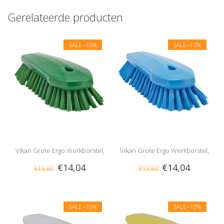
Gerelateerde producten
SALE
-10%
SALE
-10%
Vikan Grote Ergo Werkborstel,
Vikan Grote Ergo Werkborstel,
€14,04
€14,04
€15,60
€15,60
Hard, Groen
Hard, Blauw
SALE
-10%
SALE
-10%