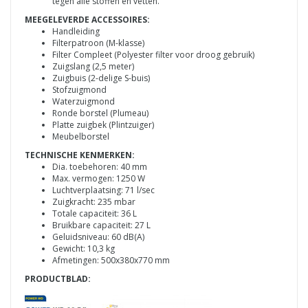
tegen alle stoffen en vetten.
MEEGELEVERDE ACCESSOIRES:
Handleiding
Filterpatroon (M-klasse)
Filter Compleet (Polyester filter voor droog gebruik)
Zuigslang (2,5 meter)
Zuigbuis (2-delige S-buis)
Stofzuigmond
Waterzuigmond
Ronde borstel (Plumeau)
Platte zuigbek (Plintzuiger)
Meubelborstel
TECHNISCHE KENMERKEN:
Dia. toebehoren: 40 mm
Max. vermogen: 1250 W
Luchtverplaatsing: 71 l/sec
Zuigkracht: 235 mbar
Totale capaciteit: 36 L
Bruikbare capaciteit: 27 L
Geluidsniveau: 60 dB(A)
Gewicht: 10,3 kg
Afmetingen: 500x380x770 mm
PRODUCTBLAD: