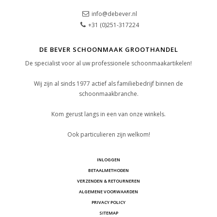
info@debever.nl
+31 (0)251-317224
DE BEVER SCHOONMAAK GROOTHANDEL
De specialist voor al uw professionele schoonmaakartikelen!
Wij zijn al sinds 1977 actief als familiebedrijf binnen de
schoonmaakbranche.
Kom gerust langs in een van onze winkels.
Ook particulieren zijn welkom!
INLOGGEN
BETAALMETHODEN
VERZENDEN & RETOURNEREN
ALGEMENE VOORWAARDEN
PRIVACY POLICY
SITEMAP