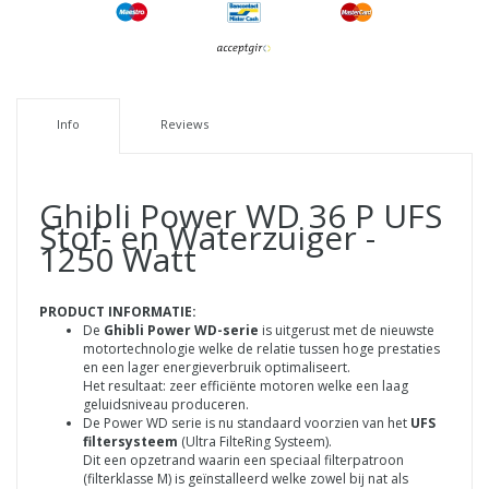
Info
Reviews
Ghibli Power WD 36 P UFS
Stof- en Waterzuiger -
1250 Watt
PRODUCT INFORMATIE:
De
Ghibli Power WD-serie
is uitgerust met de nieuwste
motortechnologie welke de relatie tussen hoge prestaties
en een lager energieverbruik optimaliseert.
Het resultaat: zeer efficiënte motoren welke een laag
geluidsniveau produceren.
De Power WD serie is nu standaard voorzien van het
UFS
filtersysteem
(Ultra FilteRing Systeem).
Dit een opzetrand waarin een speciaal filterpatroon
(filterklasse M) is geïnstalleerd welke zowel bij nat als