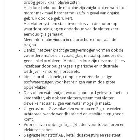
droog gebruik kan blijven zitten.
Hierdoor behoudt de machine zijn zuigkracht en wordt de
motor maximaal beschermd (zelfs in geval van onjuist
gebruik door de gebruiker).
Het vlottersysteem staat tevens los van de motorkop
waardoor reiniging en onderhoud van de vlotter zeer
eenvoudig is gemaakt.
Meer informatie vindt u in de brochure onderaan de
pagina.
Dankzij het zeer krachtige zuigvermogen vormen ook de
zwaardere materialen zoals; glas, metaal spaanders etc.
geen enkel probleem. Mede hierdoor zijn deze machines
inzetbaar door oa: garages, agrarische en industriële
bedrijven, kantoren, horeca etc.
Ideale, professionele, compacte en zeer krachtige
stof/waterzuiger, voor het reinigen van middelgrote
oppervlakten.
De stof- en waterzuiger wordt standaard geleverd met een
katoenfilter, als ook een vlottersysteem met vlotter
dewelke het aanzuigen van water mogelijk maakt.
Uitgerust met 2 zwenkwielen vooraan en 2 grote wielen
achteraan, wat de wendbaarheid en stabiliteit ten goede
komt.
Voorzien van opbergmogelijkheden voor toebehoren en
elektrisch snoer.
Slagvaste kunststof ABS ketel, dus roestvrij en resistent