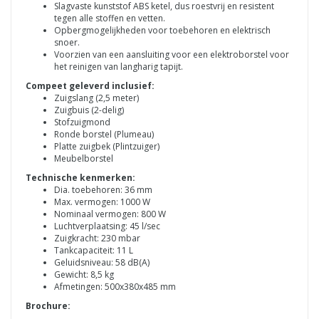
Slagvaste kunststof ABS ketel, dus roestvrij en resistent
tegen alle stoffen en vetten.
Opbergmogelijkheden voor toebehoren en elektrisch
snoer.
Voorzien van een aansluiting voor een elektroborstel voor
het reinigen van langharig tapijt.
Compeet geleverd inclusief:
Zuigslang (2,5 meter)
Zuigbuis (2-delig)
Stofzuigmond
Ronde borstel (Plumeau)
Platte zuigbek (Plintzuiger)
Meubelborstel
Technische kenmerken:
Dia. toebehoren: 36 mm
Max. vermogen: 1000 W
Nominaal vermogen: 800 W
Luchtverplaatsing: 45 l/sec
Zuigkracht: 230 mbar
Tankcapaciteit: 11 L
Geluidsniveau: 58 dB(A)
Gewicht: 8,5 kg
Afmetingen: 500x380x485 mm
Brochure: